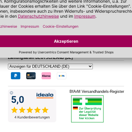
bei zu Unreinheiten neigender Haut
Gesichtskonturen
 getönt
SOS Pflege
it SPF
Folgen Sie uns auf Social Media
Zahlungsarten DEUTSCHLAND (DE)
BfArM Versandhandels-Register