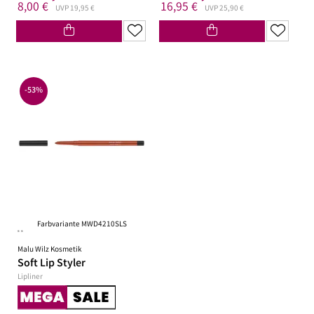
*
*
8,00 €
16,95 €
UVP 19,95 €
UVP 25,90 €
-53%
Farbvariante MWD4210SLS
**
Malu Wilz Kosmetik
Soft Lip Styler
Lipliner