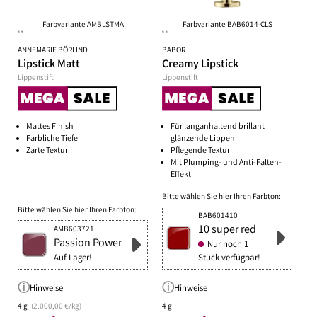
Farbvariante AMBLSTMA
Farbvariante BAB6014-CLS
**
**
ANNEMARIE BÖRLIND
BABOR
Lipstick Matt
Creamy Lipstick
Lippenstift
Lippenstift
Mattes Finish
Für langanhaltend brillant
Farbliche Tiefe
glänzende Lippen
Zarte Textur
Pflegende Textur
Mit Plumping- und Anti-Falten-
Effekt
Bitte wählen Sie hier Ihren Farbton:
Bitte wählen Sie hier Ihren Farbton:
BAB601410
10 super red
AMB603721
Passion Power
Nur noch 1
Auf Lager!
Stück verfügbar!
Hinweise
Hinweise
4 g
(2.000,00 €/kg)
4 g