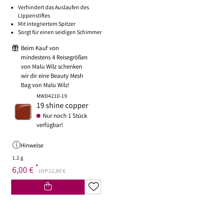
Verhindert das Auslaufen des
Lippenstiftes
Mit integriertem Spitzer
Sorgt für einen seidigen Schimmer
Beim Kauf von
mindestens 4 Reisegrößen
von Malu Wilz schenken
wir dir eine Beauty Mesh
Bag von Malu Wilz!
MWD4210-19
19 shine copper
Nur noch 1 Stück
verfügbar!
Hinweise
1.2 g
*
6,00 €
UVP 12,80 €