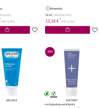
se
Hinweise
0 €/Liter)
50 ml
(263,60 €/Liter)
*
*
13,18 €
UVP 15,50 €
UVP 15,50 €
-10%
WEL9916
IUM70807
i+m Naturkosmetik Berlin