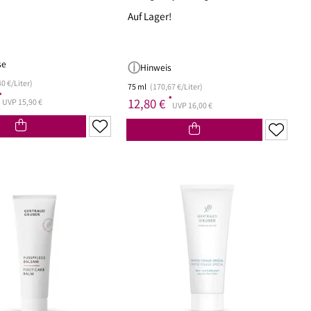
Auf Lager!
se
Hinweis
0 €/Liter)
75 ml
(170,67 €/Liter)
*
*
12,80 €
UVP 15,90 €
UVP 16,00 €