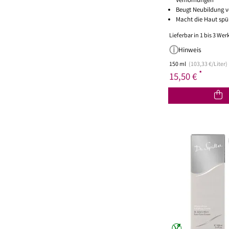
Verhornungen
Beugt Neubildung v
Macht die Haut spü
Lieferbar in 1 bis 3 We
Hinweis
150 ml
(103,33 €/Liter)
*
15,50 €