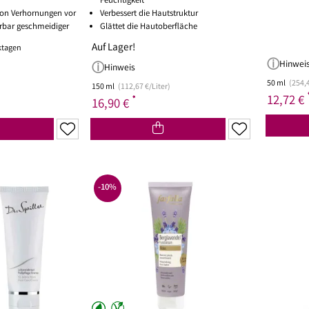
Feuchtigkeit
on Verhornungen vor
Verbessert die Hautstruktur
rbar geschmeidiger
Glättet die Hautoberfläche
Auf Lager!
rktagen
Hinwei
Hinweis
50 ml
(254,4
150 ml
(112,67 €/Liter)
12,72 €
*
16,90 €
-10%