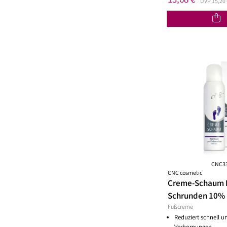
13,68 €
Lippenöl
Wechseljahre
Sonnenschutz 
UVP 15,20 
Lippenpeeling
Sonnenschutz
Tagescreme m
CNC3
CNC cosmetic
Creme-Schaum 
Schrunden 10%
Fußcreme
Reduziert schnell u