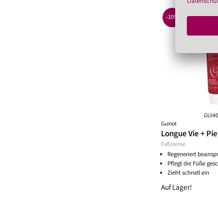
-10%
GUI4
Guinot
Longue Vie + Pi
Fußcreme
Regeneriert beansp
Pflegt die Füße ges
Zieht schnell ein
Auf Lager!