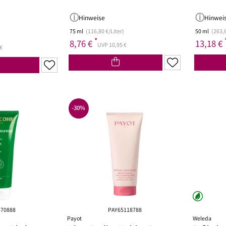
Hinweise
Hinwei
75 ml
(116,80 €/Liter)
50 ml
(263,6
*
8,76 €
13,18 €
UVP 10,95 €
€
-30%
70888
PAY65118788
Payot
Weleda