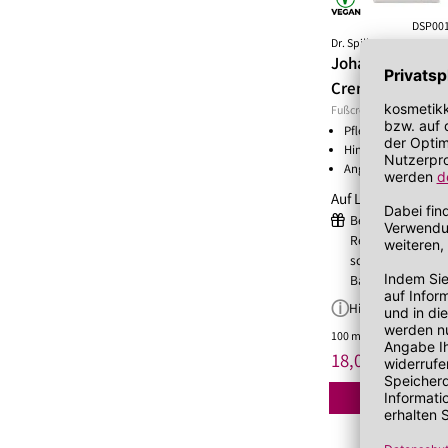
DSP00
Dr. Spiller
Johanniskraut F
Creme
Fußcreme
Pflegt raue, trocke
Hinterlässt eine str
Angenehmer Duft
Auf Lager!
Beim Kauf von m
Reisegrößen von D
schenken wir dir
Bag von Dr. Spille
Hinweis
100 ml
(180,00 €/Liter)
*
18,00 €