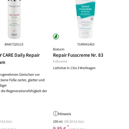
ske
chwämmchen
Peeling Fruchtsäure AHA/BHA
Puder
mpernbürste
Reinigungsbalsam
Rouge
geset
Reinigungscreme
um
Reinigungsfluid
ay
Reinigungsgel
gescreme
Reinigungsmilch
leté
Reinigungsöl
BNN7320115
TURM41463
Bioturm
 Wechseljahre
Reinigungsschaum
 CARE Daily Repair
Repair Fusscreme Nr. 83
ke
Reinigungssets
eam
Fußcreme
ge
Wascherde
Lieferbar in 1 bis 3 Werktagen
ndliche Haut
angenehmen Gerüchen vor
e Haut
ckene Füße zarter, glatter und
e
iger
 die Regenerationsfähigkeit der
Hinweis
 €/Liter)
100 ml
(98,50 €/Liter)
*