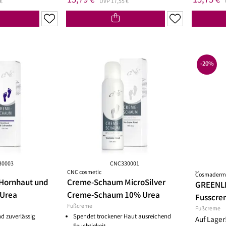
15,79 €
15,75 €
bei zu Unreinheiten neigender Haut
Gesichtskonturen
€
UVP 17,55 €
 getönt
SOS Pflege
it SPF
-20%
30003
CNC330001
CNC cosmetic
**
Cosmaderm 
Hornhaut und
Creme-Schaum MicroSilver
GREENLI
 Urea
Creme-Schaum 10% Urea
Fusscre
Fußcreme
Fußcreme
nd zuverlässig
Spendet trockener Haut ausreichend
Auf Lager