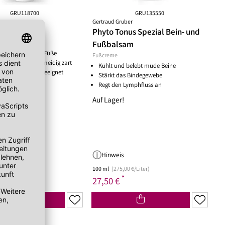
GRU118700
GRU135550
ber
Gertraud Gruber
e Balsam
Phyto Tonus Spezial Bein- und
Fußbalsam
rt und pflegt die Füße
Fußcreme
t die Haut geschmeidig zart
Kühlt und belebt müde Beine
Diabetiker-Füße geeignet
Stärkt das Bindegewebe
Regt den Lymphfluss an
Auf Lager!
Hinweis
 €/Liter)
100 ml
(275,00 €/Liter)
*
27,50 €