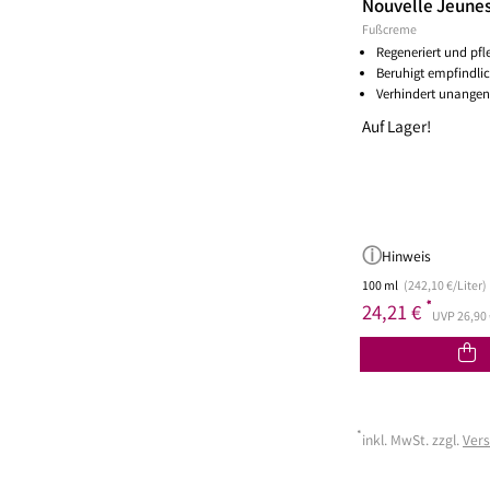
Nouvelle Jeunes
Fußcreme
Regeneriert und pfl
Beruhigt empfindlic
Verhindert unange
Auf Lager!
Hinweis
100 ml
(242,10 €/Liter)
*
24,21 €
UVP 26,90 
*
inkl. MwSt. zzgl.
Ver