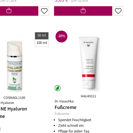
9,85 €
UVP 17,50 €
UVP 10,95 €
50 ml
-20%
100 ml
HAU49311
COSMAGL1100
Dr. Hauschka
Hyaluron
Fußcreme
NE Hyaluron
Fußcreme
me
Spendet Feuchtigkeit
Zieht schnell ein
!
Pflege für jeden Tag