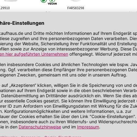
129910
FAR583298
Farfalla
Gertraud Gru
usspflege
Berglavendel Relax Fußbalsam
Fußpfleg
Fußcreme
Fußcreme
Pflegt rissige Fersen
Hydratisie
Nährt beanspruchte Fusssohlen
Hinterläss
ne und verhornte Haut
Zieht schnell ein
Auch für 
eichelzarte Haut
Auf Lager!
Lieferbar in 1 bis 3 Werktagen
indestens 4
r. Spiller
 eine Beauty
r!
Hinweis
Hinweis
75 ml
(154,67 €/Liter)
75 ml
(246,67
*
*
11,60 €
18,50 €
UVP 12,90 €