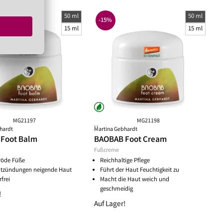
50 ml
50 ml
-15%
15 ml
15 ml
MG21197
MG21198
**
hardt
Martina Gebhardt
Foot Balm
BAOBAB Foot Cream
Fußcreme
pröde Füße
Reichhaltige Pflege
ntzündungen neigende Haut
Führt der Haut Feuchtigkeit zu
rfrei
Macht die Haut weich und
geschmeidig
!
Auf Lager!