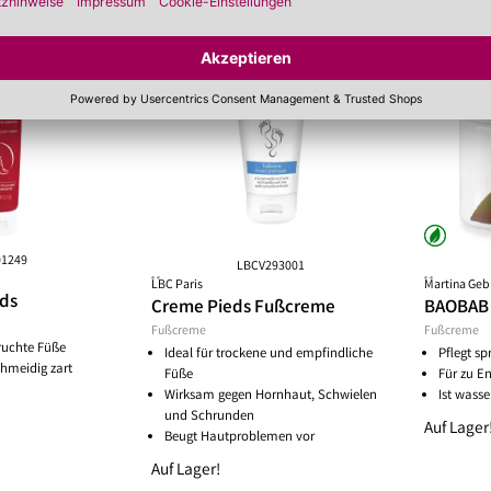
75 ml
-20%
-15%
30 ml
01249
LBCV293001
**
**
LBC Paris
Martina Geb
eds
Creme Pieds Fußcreme
BAOBAB 
Fußcreme
Fußcreme
ruchte Füße
Ideal für trockene und empfindliche
Pflegt s
chmeidig zart
Füße
Für zu E
Wirksam gegen Hornhaut, Schwielen
Ist wasse
und Schrunden
Auf Lager
Beugt Hautproblemen vor
Auf Lager!