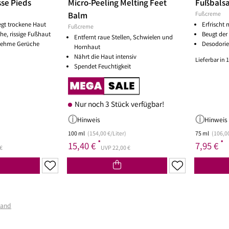
se Pieds
Micro-Peeling Melting Feet
Fußbals
Balm
Fußcreme
egt trockene Haut
Erfrischt
Fußcreme
he, rissige Fußhaut
Beugt der
Entfernt raue Stellen, Schwielen und
nehme Gerüche
Desodorie
Hornhaut
Nährt die Haut intensiv
Lieferbar in 
Spendet Feuchtigkeit
Nur noch 3 Stück verfügbar!
Hinweis
Hinweis
100 ml
(154,00 €/Liter)
75 ml
(106,00
*
*
15,40 €
7,95 €
€
UVP 22,00 €
sand