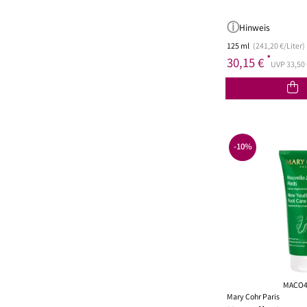
Hinweis
125 ml
(241,20 €/Liter)
*
30,15 €
UVP 33,50 
-10%
MACO4
Mary Cohr Paris