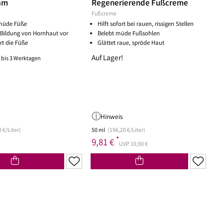
am
Regenerierende Fußcreme
Fußcreme
 müde Füße
Hilft sofort bei rauen, rissigen Stellen
 Bildung von Hornhaut vor
Belebt müde Fußsohlen
rt die Füße
Glättet raue, spröde Haut
Auf Lager!
1 bis 3 Werktagen
Hinweis
 €/Liter)
50 ml
(196,20 €/Liter)
*
9,81 €
UVP 10,90 €