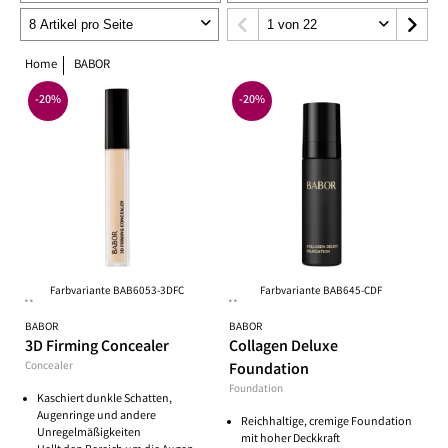
Home
BABOR
-20%
-20%
Farbvariante BAB6053-3DFC
Farbvariante BAB645-CDF
**
**
BABOR
BABOR
3D Firming Concealer
Collagen Deluxe
Concealer
Foundation
Foundation
Kaschiert dunkle Schatten,
Augenringe und andere
Reichhaltige, cremige Foundation
Unregelmäßigkeiten
mit hoher Deckkraft