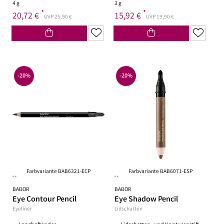
4 g
3 g
*
*
20,72 €
15,92 €
UVP 25,90 €
UVP 19,90 €
-20%
-20%
Farbvariante BAB6321-ECP
Farbvariante BAB6071-ESP
**
**
BABOR
BABOR
Eye Contour Pencil
Eye Shadow Pencil
Eyeliner
Lidschatten