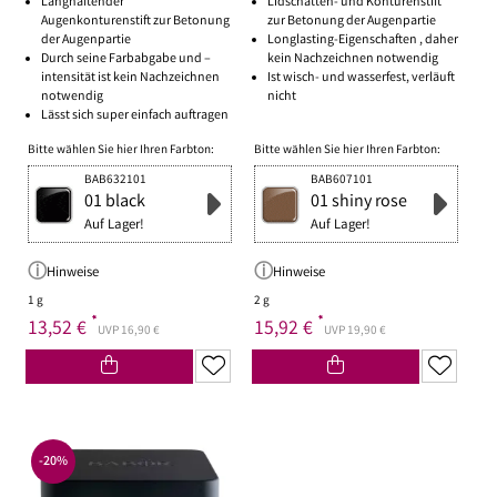
Langhaftender
Lidschatten- und Konturenstift
Augenkonturenstift zur Betonung
zur Betonung der Augenpartie
der Augenpartie
Longlasting-Eigenschaften , daher
Durch seine Farbabgabe und –
kein Nachzeichnen notwendig
intensität ist kein Nachzeichnen
Ist wisch- und wasserfest, verläuft
notwendig
nicht
Lässt sich super einfach auftragen
Bitte wählen Sie hier Ihren Farbton:
Bitte wählen Sie hier Ihren Farbton:
BAB632101
BAB607101
01 black
01 shiny rose
Auf Lager!
Auf Lager!
Hinweise
Hinweise
1 g
2 g
*
*
13,52 €
15,92 €
UVP 16,90 €
UVP 19,90 €
-20%