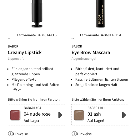
Farbvariante BAB6014-CLS
Farbvariante BAB6011-EBM
**
**
BABOR
BABOR
Creamy Lipstick
Eye Brow Mascara
Lippenstift
Augenbrauengel
Für langanhaltend brillant
Färbt, fixiert, konturiert und
glänzende Lippen
perfektioniert
Pflegende Textur
Kaschiert dünnen, lichten Brauen
Mit Plumping- und Anti-Falten-
Sorgt für einen langen Halt
Effekt
Bitte wählen Sie hier Ihren Farbton:
Bitte wählen Sie hier Ihren Farbton:
BAB601404
BAB601101
04 nude rose
01 ash
Auf Lager!
Auf Lager!
Hinweise
Hinweise