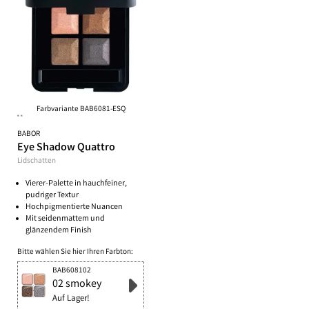
Farbvariante BAB6081-ESQ
**
BABOR
Eye Shadow Quattro
Lidschatten
Vierer-Palette in hauchfeiner,
pudriger Textur
Hochpigmentierte Nuancen
Mit seidenmattem und
glänzendem Finish
Bitte wählen Sie hier Ihren Farbton:
BAB608102
02 smokey
Auf Lager!