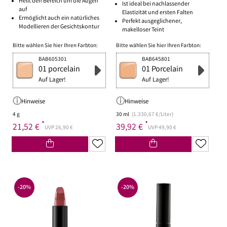
Hellt den Bereich um die Augen
Ist ideal bei nachlassender
auf
Elastizität und ersten Falten
Ermöglicht auch ein natürliches
Perfekt ausgeglichener,
Modellieren der Gesichtskontur
makelloser Teint
Bitte wählen Sie hier Ihren Farbton:
Bitte wählen Sie hier Ihren Farbton:
BAB605301
BAB645801
01 porcelain
01 Porcelain
Auf Lager!
Auf Lager!
Hinweise
Hinweise
4 g
30 ml
(1.330,67 €/Liter)
*
*
21,52 €
39,92 €
UVP 26,90 €
UVP 49,90 €
-20%
-20%