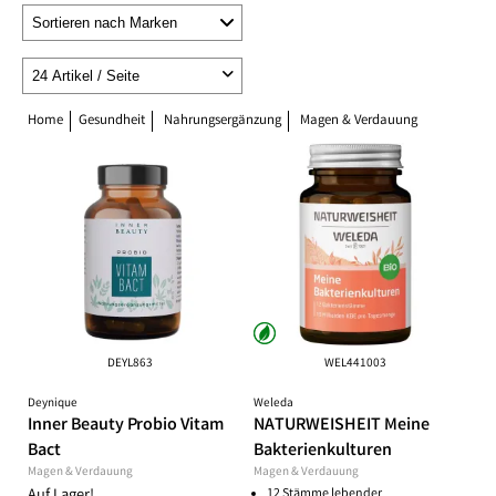
Home
Gesundheit
Nahrungsergänzung
Magen & Verdauung
DEYL863
WEL441003
Deynique
Weleda
Inner Beauty Probio Vitam
NATURWEISHEIT Meine
Bact
Bakterienkulturen
Magen & Verdauung
Magen & Verdauung
12 Stämme lebender