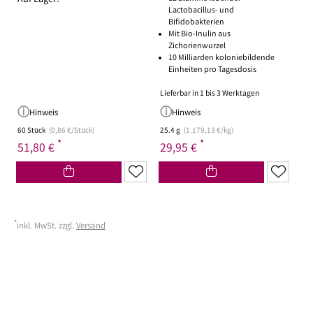
Auf Lager!
Lactobacillus- und
Bifidobakterien
Mit Bio-Inulin aus
Zichorienwurzel
10 Milliarden koloniebildende
Einheiten pro Tagesdosis
Lieferbar in 1 bis 3 Werktagen
Hinweis
Hinweis
60 Stück
(0,86 €/Stück)
25.4 g
(1.179,13 €/kg)
*
*
51,80 €
29,95 €
*
inkl. MwSt. zzgl.
Versand