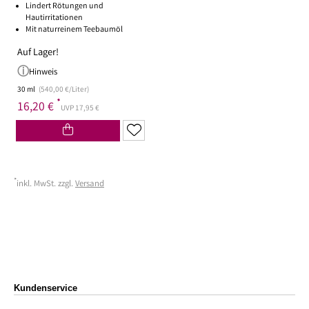
Lindert Rötungen und
Hautirritationen
Mit naturreinem Teebaumöl
Auf Lager!
Hinweis
30 ml
(540,00 €/Liter)
*
16,20 €
UVP 17,95 €
*
inkl. MwSt. zzgl.
Versand
Kundenservice