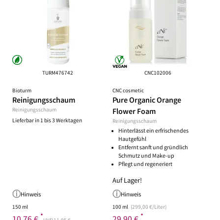
TURM476742
CNC102006
Bioturm
CNC cosmetic
Reinigungsschaum
Pure Organic Orange
Reinigungsschaum
Flower Foam
Lieferbar in 1 bis 3 Werktagen
Reinigungsschaum
Hinterlässt ein erfrischendes
Hautgefühl
Entfernt sanft und gründlich
Schmutz und Make-up
Pflegt und regeneriert
Auf Lager!
Hinweis
Hinweis
150 ml
100 ml
(299,00 €/Liter)
*
*