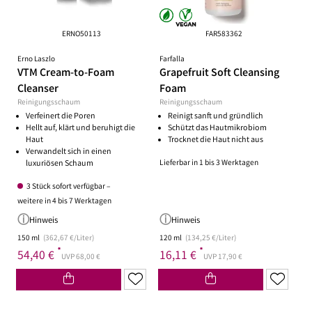
ERNO50113
FAR583362
Erno Laszlo
Farfalla
VTM Cream-to-Foam
Grapefruit Soft Cleansing
Cleanser
Foam
Reinigungsschaum
Reinigungsschaum
Verfeinert die Poren
Reinigt sanft und gründlich
Hellt auf, klärt und beruhigt die
Schützt das Hautmikrobiom
Haut
Trocknet die Haut nicht aus
Verwandelt sich in einen
Lieferbar in 1 bis 3 Werktagen
luxuriösen Schaum
3 Stück sofort verfügbar –
weitere in 4 bis 7 Werktagen
Hinweis
Hinweis
150 ml
(362,67 €/Liter)
120 ml
(134,25 €/Liter)
*
*
54,40 €
16,11 €
UVP 68,00 €
UVP 17,90 €