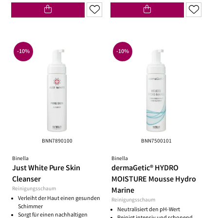
-10%
-10%
BNN7890100
BNN7500101
Binella
Binella
Just White Pure Skin
dermaGetic® HYDRO
Cleanser
MOISTURE Mousse Hydro
Reinigungsschaum
Marine
Verleiht der Haut einen gesunden
Reinigungsschaum
Schimmer
Neutralisiert den pH-Wert
Sorgt für einen nachhaltigen