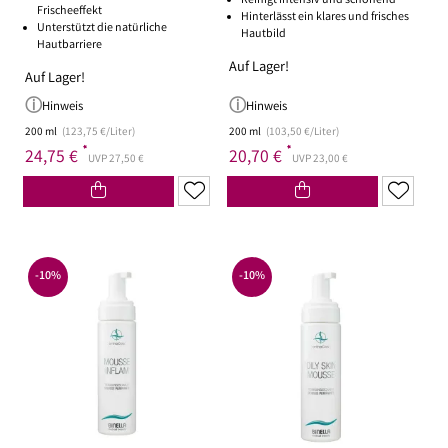
Reinigt intensiv und schonend
Frischeeffekt
Hinterlässt ein klares und frisches
Unterstützt die natürliche
Hautbild
Hautbarriere
Auf Lager!
Auf Lager!
Hinweis
Hinweis
200 ml
(123,75 €/Liter)
200 ml
(103,50 €/Liter)
*
*
24,75 €
20,70 €
UVP 27,50 €
UVP 23,00 €
-10%
-10%