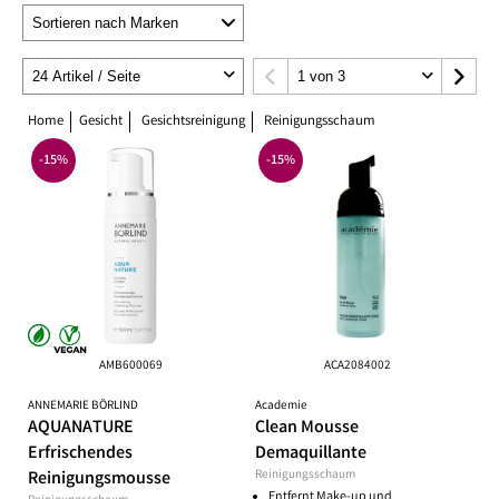
Home
Gesicht
Gesichtsreinigung
Reinigungsschaum
-15%
-15%
AMB600069
ACA2084002
ANNEMARIE BÖRLIND
Academie
AQUANATURE
Clean Mousse
Erfrischendes
Demaquillante
Reinigungsmousse
Reinigungsschaum
Entfernt Make-up und