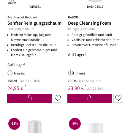
AYER161
BAB403517
Ayer Harriet Hubbard
BABOR
Sanfter Reinigungsschaum
Deep Cleansing Foam
Reinigungsschaum
Reinigungsschaum
Entfernt Make-up, Talg und
Reinigt gründlich und sanft
Umweltrückstände
Vitalisiert und erfrischt den Teint
Beruhigt und schützt die Haut
Schützt vor Umwelteinflüssen
Fördert ein geschmeidiges und
Auf Lager!
klares Hautgefühl
Auf Lager!
Hinweis
Hinweis
150 ml
(166,33 €/Liter)
200 ml
(119,50 €/Liter)
*
*
24,95 €
23,90 €
UVP 29,90 €
-15%
-9%