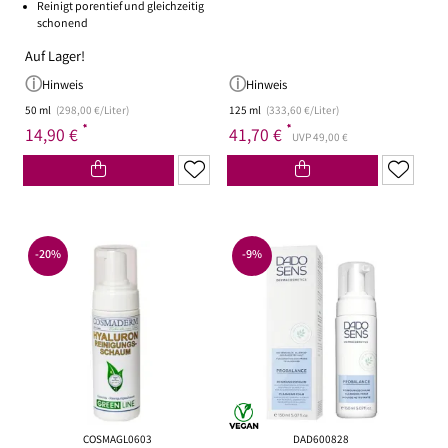
Reinigt porentief und gleichzeitig
schonend
Auf Lager!
Hinweis
Hinweis
50 ml
(298,00 €/Liter)
125 ml
(333,60 €/Liter)
*
*
14,90 €
41,70 €
UVP 49,00 €
-20%
-9%
COSMAGL0603
DAD600828