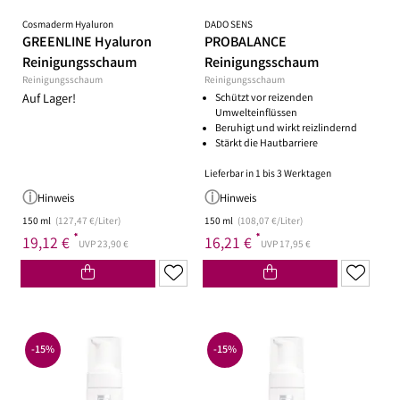
Cosmaderm Hyaluron
DADO SENS
GREENLINE Hyaluron
PROBALANCE
Reinigungsschaum
Reinigungsschaum
Reinigungsschaum
Reinigungsschaum
Auf Lager!
Schützt vor reizenden
Umwelteinflüssen
Beruhigt und wirkt reizlindernd
Stärkt die Hautbarriere
Lieferbar in 1 bis 3 Werktagen
Hinweis
Hinweis
150 ml
(127,47 €/Liter)
150 ml
(108,07 €/Liter)
*
*
19,12 €
16,21 €
UVP 23,90 €
UVP 17,95 €
-15%
-15%