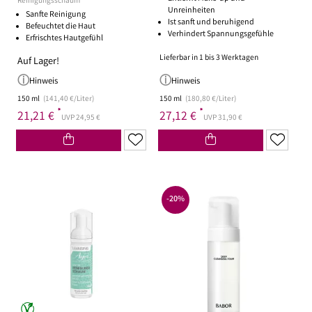
Reinigungsschaum
Unreinheiten
Sanfte Reinigung
Ist sanft und beruhigend
Befeuchtet die Haut
Verhindert Spannungsgefühle
Erfrischtes Hautgefühl
Lieferbar in 1 bis 3 Werktagen
Auf Lager!
Hinweis
Hinweis
150 ml
(141,40 €/Liter)
150 ml
(180,80 €/Liter)
*
*
21,21 €
27,12 €
UVP 24,95 €
UVP 31,90 €
-20%