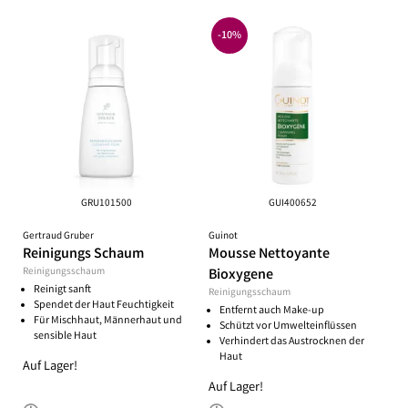
-10%
GRU101500
GUI400652
Gertraud Gruber
Guinot
Reinigungs Schaum
Mousse Nettoyante
Reinigungsschaum
Bioxygene
Reinigt sanft
Reinigungsschaum
Spendet der Haut Feuchtigkeit
Entfernt auch Make-up
Für Mischhaut, Männerhaut und
Schützt vor Umwelteinflüssen
sensible Haut
Verhindert das Austrocknen der
Haut
Auf Lager!
Auf Lager!