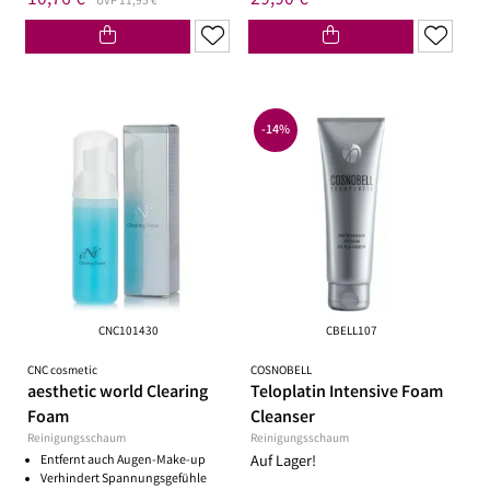
10,76 €
29,90 €
UVP 11,95 €
-14%
CNC101430
CBELL107
CNC cosmetic
COSNOBELL
aesthetic world Clearing
Teloplatin Intensive Foam
Foam
Cleanser
Reinigungsschaum
Reinigungsschaum
Entfernt auch Augen-Make-up
Auf Lager!
Verhindert Spannungsgefühle