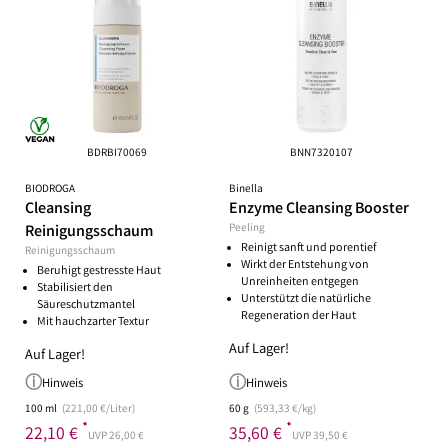
BDRBI70069
BNN7320107
BIODROGA
Binella
Cleansing
Enzyme Cleansing Booster
Reinigungsschaum
Peeling
Reinigt sanft und porentief
Reinigungsschaum
Wirkt der Entstehung von
Beruhigt gestresste Haut
Unreinheiten entgegen
Stabilisiert den
Unterstützt die natürliche
Säureschutzmantel
Regeneration der Haut
Mit hauchzarter Textur
Auf Lager!
Auf Lager!
Hinweis
Hinweis
100 ml
(221,00 €/Liter)
60 g
(593,33 €/kg)
*
*
22,10 €
35,60 €
UVP 26,00 €
UVP 39,50 €