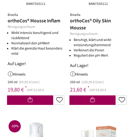
BNN7550111
BNN7550112
Binella
Binella
orthoCos® Mousse Inflam
orthoCos® Oily Skin
Reinigungsschaum
Mousse
Wirkt intensiv beruhigend und
Reinigungsschaum
rückfettend
Beruhigt, klärt und wirkt
Normalisiert den pHWert
entzündungshemmend
Klärt die gereizte Haut besonders
Verfeinert die Poren
mild
Reguliert den pH-Wert
Auf Lager!
Auf Lager!
Hinweis
Hinweis
200 ml
(99,00 €/Liter)
200 ml
(108,00 €/Liter)
*
*
19,80 €
21,60 €
UVP 22,00 €
UVP 24,00 €
-10%