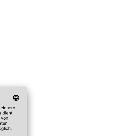
ske
chwämmchen
Peeling Fruchtsäure AHA/BHA
Puder
mpernbürste
Reinigungsbalsam
Rouge
geset
Reinigungscreme
um
Reinigungsfluid
ay
Reinigungsgel
gescreme
Reinigungsmilch
leté
Reinigungsöl
 Wechseljahre
Reinigungsschaum
ke
Reinigungssets
ge
Wascherde
ndliche Haut
e Haut
e