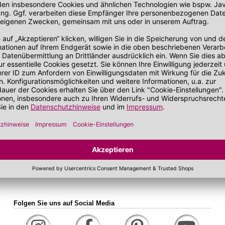
bei zu Unreinheiten neigender Haut
Gesichtskonturen
 getönt
SOS Pflege
€
it SPF
sand
WEITERE SALE-KA
Folgen Sie uns auf Social Media