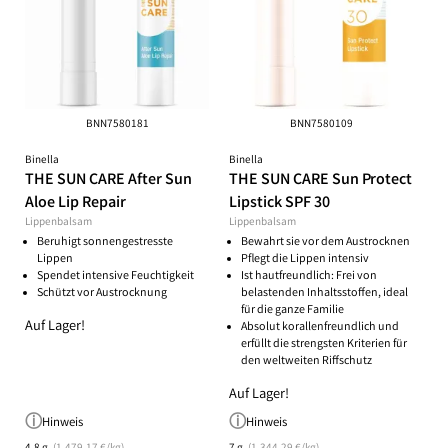
BNN7580181
BNN7580109
Binella
Binella
THE SUN CARE After Sun
THE SUN CARE Sun Protect
Aloe Lip Repair
Lipstick SPF 30
Lippenbalsam
Lippenbalsam
Beruhigt sonnengestresste
Bewahrt sie vor dem Austrocknen
Lippen
Pflegt die Lippen intensiv
Spendet intensive Feuchtigkeit
Ist hautfreundlich: Frei von
Schützt vor Austrocknung
belastenden Inhaltsstoffen, ideal
für die ganze Familie
Auf Lager!
Absolut korallenfreundlich und
erfüllt die strengsten Kriterien für
den weltweiten Riffschutz
Auf Lager!
Hinweis
Hinweis