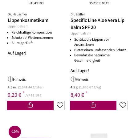
HAU49193
DSP00118019
Dr. Hauschka
Dr. Spiller
Lippenkosmetikum
Specific Line Aloe Vera Lip
Lippenbalsam
Balm SPF 20
Reichhaltige Komposition
Lippenbalsam
Schutz bei Wetterextremen
Schützt die Lippen vor
Blumiger Duft
Austrocknen
Bietet einen umfassenden Schutz
Auf Lager!
Bewahrt die natürliche
Geschmeidigkeit
Auf Lager!
Hinweis
Hinweis
4.5 ml
(2.044,44 €/Liter)
4.5 g
(1.866,67 €/kg)
*
*
9,20 €
8,40 €
UVP 11,50 €
-10%