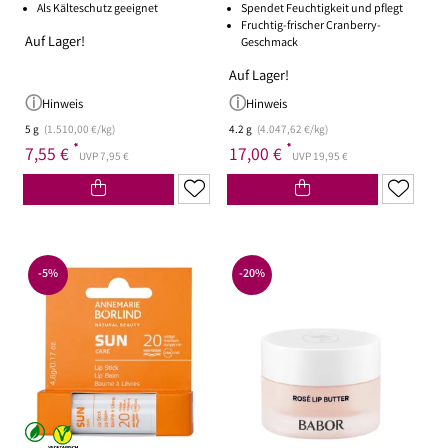
Als Kälteschutz geeignet
Spendet Feuchtigkeit und pflegt
Fruchtig-frischer Cranberry-
Auf Lager!
Geschmack
Auf Lager!
Hinweis
Hinweis
5 g
(1.510,00 €/kg)
4.2 g
(4.047,62 €/kg)
*
*
7,55 €
17,00 €
UVP 7,95 €
UVP 19,95 €
-5%
-20%