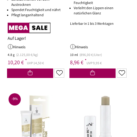
Feuchtigkeit
Austrocknen
Verleiht den Lippen einen
Spendet Feuchtigkeit und nährt
natürlichen Glanz
Pflegt langanhaltend
Lieferbar in 1 bis 3 Werktagen
Auf Lager!
Hinweis
Hinweis
4.8 g
(2.125,00 €/kg)
10 ml
(896,00 €/Liter)
*
*
10,20 €
8,96 €
UVP 14,50 €
UVP 9,95 €
-9%