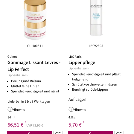
GUI400541
LBCV2895
Guinot
LBC Paris
Gommage Lissant Levres -
Lippenpflege
Lip Perfect
Lippenbalsam
Spendet Feuchtigkeit und pflegt
Lippenbalsam
tiefgehend
Peeling und Balsam
Schützt vor Umwelteinflüssen
Glättet feine Linien
Beruhigt spröde Lippen
Spendet Feuchtigkeit und nährt
Auf Lager!
Lieferbar in 1 bis 3 Werktagen
Hinweis
Hinweis
14 ml
4.8 g
*
*
66,51 €
5,70 €
UVP 73,90 €