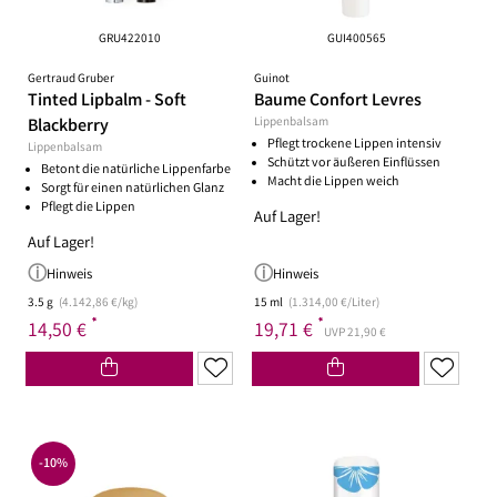
GRU422010
GUI400565
Gertraud Gruber
Guinot
Tinted Lipbalm - Soft
Baume Confort Levres
Blackberry
Lippenbalsam
Pflegt trockene Lippen intensiv
Lippenbalsam
Schützt vor äußeren Einflüssen
Betont die natürliche Lippenfarbe
Macht die Lippen weich
Sorgt für einen natürlichen Glanz
Pflegt die Lippen
Auf Lager!
Auf Lager!
Hinweis
Hinweis
3.5 g
(4.142,86 €/kg)
15 ml
(1.314,00 €/Liter)
*
*
14,50 €
19,71 €
UVP 21,90 €
-10%