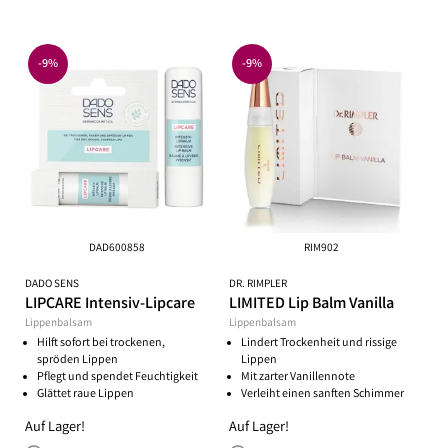
-9%
-9%
DAD600858
RIM902
DADO SENS
DR. RIMPLER
LIPCARE Intensiv-Lipcare
LIMITED Lip Balm Vanilla
Lippenbalsam
Lippenbalsam
Hilft sofort bei trockenen,
Lindert Trockenheit und rissige
spröden Lippen
Lippen
Pflegt und spendet Feuchtigkeit
Mit zarter Vanillennote
Glättet raue Lippen
Verleiht einen sanften Schimmer
Auf Lager!
Auf Lager!