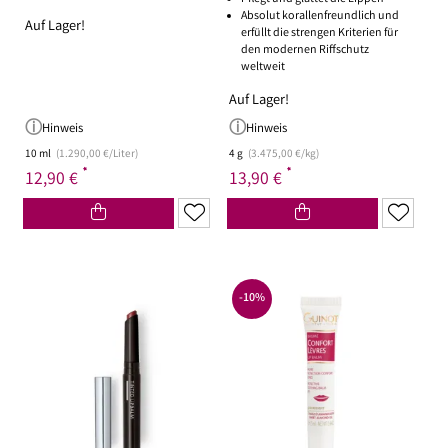
Absolut korallenfreundlich und
Auf Lager!
erfüllt die strengen Kriterien für
den modernen Riffschutz
weltweit
Auf Lager!
Hinweis
Hinweis
10 ml
(1.290,00 €/Liter)
4 g
(3.475,00 €/kg)
*
*
12,90 €
13,90 €
-10%