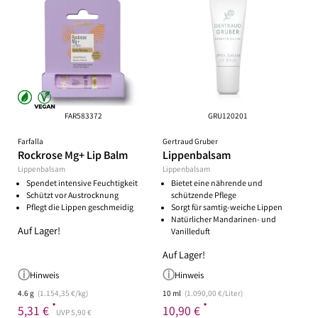
FAR583372
GRU120201
Farfalla
Gertraud Gruber
Rockrose Mg+ Lip Balm
Lippenbalsam
Lippenbalsam
Lippenbalsam
Spendet intensive Feuchtigkeit
Bietet eine nährende und
Schützt vor Austrocknung
schützende Pflege
Pflegt die Lippen geschmeidig
Sorgt für samtig-weiche Lippen
Natürlicher Mandarinen- und
Auf Lager!
Vanilleduft
Auf Lager!
Hinweis
Hinweis
4.6 g
(1.154,35 €/kg)
10 ml
(1.090,00 €/Liter)
*
*
5,31 €
10,90 €
UVP 5,90 €