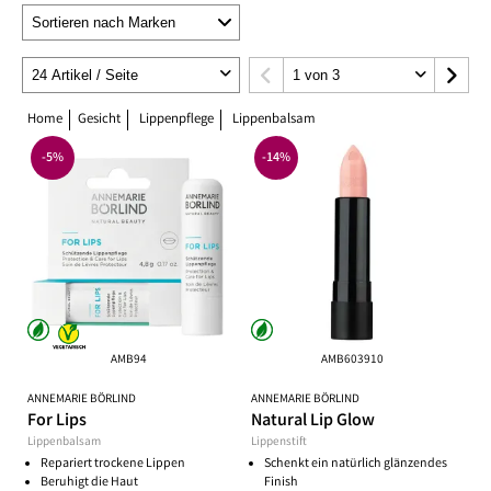
Home
Gesicht
Lippenpflege
Lippenbalsam
-5%
-14%
AMB94
AMB603910
ANNEMARIE BÖRLIND
ANNEMARIE BÖRLIND
For Lips
Natural Lip Glow
Lippenbalsam
Lippenstift
Repariert trockene Lippen
Schenkt ein natürlich glänzendes
Beruhigt die Haut
Finish