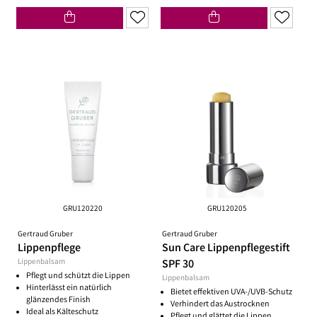
GRU120220
GRU120205
Gertraud Gruber
Gertraud Gruber
Lippenpflege
Sun Care Lippenpflegestift
Lippenbalsam
SPF 30
Pflegt und schützt die Lippen
Lippenbalsam
Hinterlässt ein natürlich
Bietet effektiven UVA-/UVB-Schutz
glänzendes Finish
Verhindert das Austrocknen
Ideal als Kälteschutz
Pflegt und glättet die Lippen