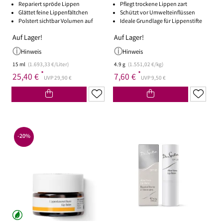
Repariert spröde Lippen
Pflegt trockene Lippen zart
Glättet feine Lippenfältchen
Schützt vor Umwelteinflüssen
Polstert sichtbar Volumen auf
Ideale Grundlage für Lippenstifte
Auf Lager!
Auf Lager!
Hinweis
Hinweis
15 ml
(1.693,33 €/Liter)
4.9 g
(1.551,02 €/kg)
*
*
25,40 €
7,60 €
UVP 29,90 €
UVP 9,50 €
-20%