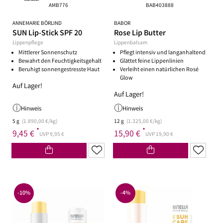
AMB776
BAB403888
ANNEMARIE BÖRLIND
BABOR
SUN Lip-Stick SPF 20
Rose Lip Butter
Lippenpflege
Lippenbalsam
Mittlerer Sonnenschutz
Pflegt intensiv und langanhaltend
Bewahrt den Feuchtigkeitsgehalt
Glättet feine Lippenlinien
Beruhigt sonnengestresste Haut
Verleiht einen natürlichen Rosé
Glow
Auf Lager!
Auf Lager!
Hinweis
Hinweis
5 g
(1.890,00 €/kg)
12 g
(1.325,00 €/kg)
*
*
9,45 €
15,90 €
UVP 9,95 €
UVP 19,90 €
-10%
-4%