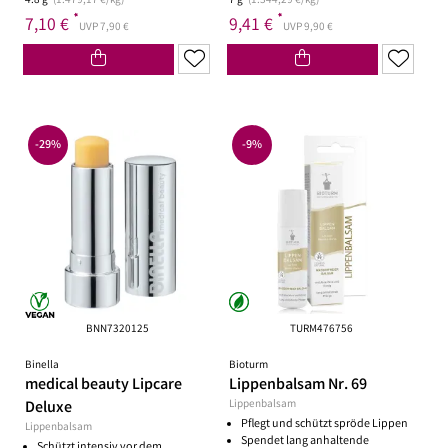
4.8 g
(1.479,17 €/kg)
7 g
(1.344,29 €/kg)
*
*
7,10 €
9,41 €
UVP 7,90 €
UVP 9,90 €
-29%
-9%
BNN7320125
TURM476756
Binella
Bioturm
medical beauty Lipcare
Lippenbalsam Nr. 69
Deluxe
Lippenbalsam
Pflegt und schützt spröde Lippen
Lippenbalsam
Spendet lang anhaltende
Schützt intensiv vor dem