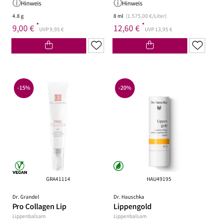
Hinweis
Hinweis
4.8 g
8 ml
(1.575,00 €/Liter)
*
*
9,00 €
12,60 €
UVP 9,95 €
UVP 13,95 €
-15%
-20%
GRA41114
HAU49195
Dr. Grandel
Dr. Hauschka
Pro Collagen Lip
Lippengold
Lippenbalsam
Lippenbalsam