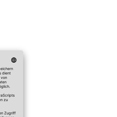
ske
chwämmchen
Peeling Fruchtsäure AHA/BHA
Puder
mpernbürste
Reinigungsbalsam
Rouge
geset
Reinigungscreme
um
Reinigungsfluid
ay
Reinigungsgel
gescreme
Reinigungsmilch
leté
Reinigungsöl
 Wechseljahre
Reinigungsschaum
ke
Reinigungssets
ge
Wascherde
ndliche Haut
e Haut
e