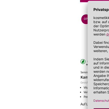
Lippenöl
Wechseljahre
Sonnenschutz 
Lippenpeeling
Sonnenschutz
Tagescreme m
-10%
SEN1
Sensisana
Kamelie Tonic
Gesichtswasser
Vitalisiert müde Ha
Verleiht der Haut so
Perfekt für die tägl
Auf Lager!