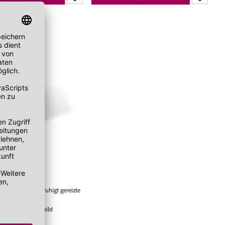
SEN10012
Tonic
er
iert müde Haut
ritationen und beruhigt gereizte
in gesundes Hautbild