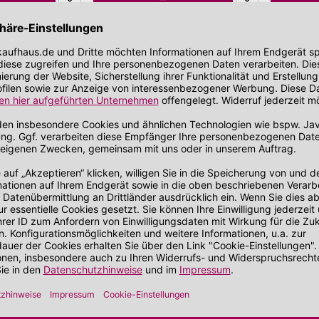
bei zu Unreinheiten neigender Haut
Gesichtskonturen
 getönt
SOS Pflege
it SPF
-10%
-10%
0022
SEN10014
Sensisana
Sensisana
Maritim Reinigung
Maritim 
Reinigungsmilch
Gesichtswass
ut
Reinigt gründlich
Revitalis
fortige Frische
Wirkt beruhigend und reizlindernd
Lindert Ir
iche Hautpflege
Ist sanft zur Haut
Haut
Fördert e
Auf Lager!