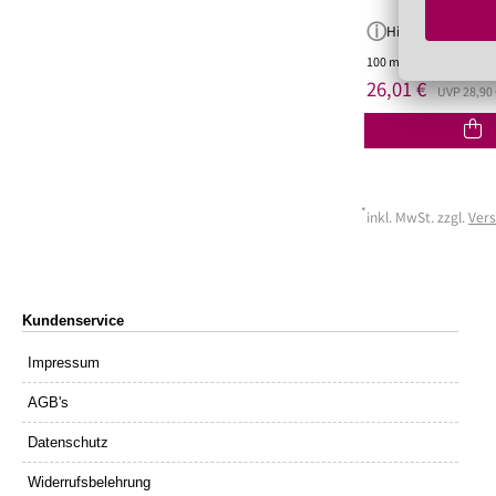
Hinweis
100 ml
(260,10 €/Liter)
*
26,01 €
UVP 28,90 
*
inkl. MwSt. zzgl.
Ver
Kundenservice
Impressum
AGB's
Datenschutz
Widerrufsbelehrung