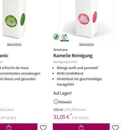
ske
chwämmchen
Peeling Fruchtsäure AHA/BHA
Puder
mpernbürste
Reinigungsbalsam
Rouge
geset
Reinigungscreme
um
Reinigungsfluid
ay
Reinigungsgel
gescreme
Reinigungsmilch
leté
Reinigungsöl
SEN10032
SEN10024
Sensisana
 Wechseljahre
Reinigungsschaum
onic
Kamelie Reinigung
ke
Reinigungssets
er
Reinigungsmilch
ge
Wascherde
 erfrischt die Haut
Reinigt sanft und porentief
ndliche Haut
utunreinheiten vorzubeugen
Wirkt rückfettend
e Haut
ein klares und gesundes
Hinterlässt ein geschmeidiges
Hautgefühl
e
Auf Lager!
Hinweis
50 €/Liter)
150 ml
(207,00 €/Liter)
*
31,05 €
UVP 22,50 €
UVP 34,50 €