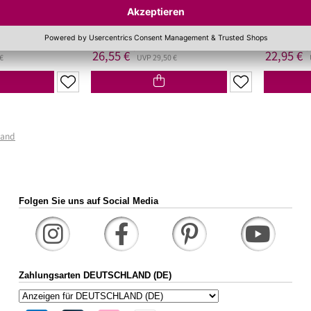
Auf Lager!
Hinweis
Hinweis
150 ml
(177,00 €/Liter)
100 ml
(229,
*
*
26,55 €
22,95 €
€
UVP 29,50 €
sand
Folgen Sie uns auf Social Media
Zahlungsarten DEUTSCHLAND (DE)