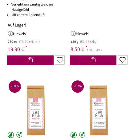
Verleiht ein samtig weiches
Hautgefühl
Mit zartem Rosenduft
Auf Lager!
Hinweis
Hinweis
250 ml
(79,60 €/Liter)
150 g
(56,67 €/kg)
*
*
19,90 €
8,50 €
UVP 9,49 €
-10%
-10%