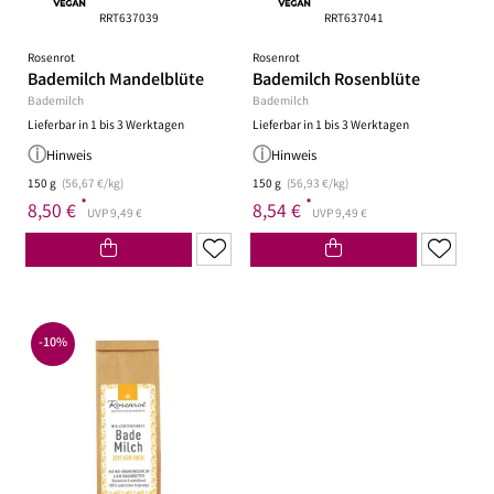
RRT637039
RRT637041
Rosenrot
Rosenrot
Bademilch Mandelblüte
Bademilch Rosenblüte
Bademilch
Bademilch
Lieferbar in 1 bis 3 Werktagen
Lieferbar in 1 bis 3 Werktagen
Hinweis
Hinweis
150 g
(56,67 €/kg)
150 g
(56,93 €/kg)
*
*
8,50 €
8,54 €
UVP 9,49 €
UVP 9,49 €
-10%