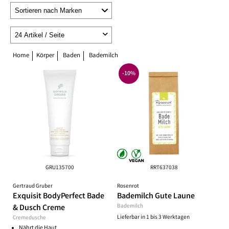
Home
Körper
Baden
Bademilch
-10%
GRU135700
RRT637038
Gertraud Gruber
Rosenrot
Exquisit BodyPerfect Bade
Bademilch Gute Laune
& Dusch Creme
Bademilch
Lieferbar in 1 bis 3 Werktagen
Cremedusche
Nährt die Haut