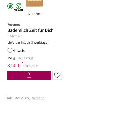
RRT637043
Rosenrot
Bademilch Zeit für Dich
Bademilch
Lieferbar in 1 bis 3 Werktagen
Hinweis
150 g
(56,67 €/kg)
*
8,50 €
UVP 9,49 €
*
inkl. MwSt. zzgl.
Versand