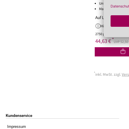
Unterstützt die Sel
Macht die Haut ges
Auf Lager!
Hinweis
2750 g
(16,23 €/kg)
*
44,63 €
UVP 52,50 
*
inkl. MwSt. zzgl.
Ver
Kundenservice
Impressum