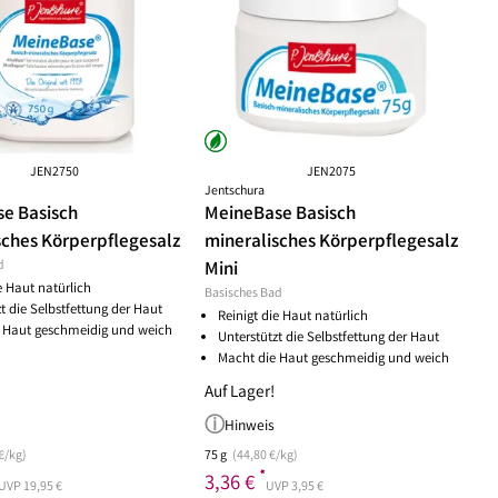
ske
chwämmchen
Peeling Fruchtsäure AHA/BHA
Puder
mpernbürste
Reinigungsbalsam
Rouge
geset
Reinigungscreme
um
Reinigungsfluid
ay
Reinigungsgel
gescreme
Reinigungsmilch
leté
Reinigungsöl
JEN2750
JEN2075
Jentschura
 Wechseljahre
Reinigungsschaum
e Basisch
MeineBase Basisch
ke
Reinigungssets
sches Körperpflegesalz
mineralisches Körperpflegesalz
ge
Wascherde
d
Mini
ndliche Haut
e Haut natürlich
Basisches Bad
e Haut
t die Selbstfettung der Haut
Reinigt die Haut natürlich
e
 Haut geschmeidig und weich
Unterstützt die Selbstfettung der Haut
Macht die Haut geschmeidig und weich
Auf Lager!
Hinweis
€/kg)
75 g
(44,80 €/kg)
*
3,36 €
UVP 19,95 €
UVP 3,95 €