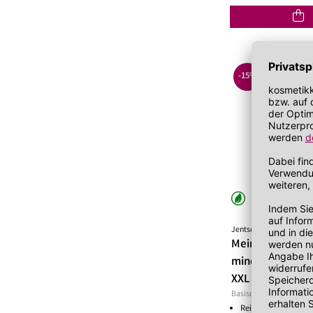
Lippenöl
Wechseljahre
Sonnenschutz 
Lippenpeeling
Sonnenschutz
Tagescreme m
-15%
JEN
Jentschura
MeineBase Basi
mineralisches K
XXL
Basisches Bad
Reinigt natürlich u