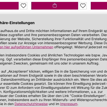
bei zu Unreinheiten neigender Haut
Gesichtskonturen
 getönt
SOS Pflege
it SPF
1300
sch
örperpflegesalz
nd sanft