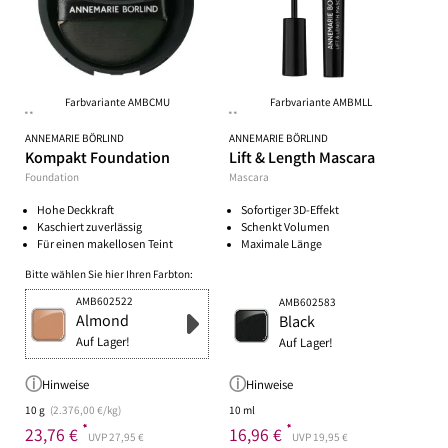
Farbvariante AMBCMU
Farbvariante AMBMLL
**
**
ANNEMARIE BÖRLIND
ANNEMARIE BÖRLIND
Kompakt Foundation
Lift & Length Mascara
Foundation
Mascara
Hohe Deckkraft
Sofortiger 3D-Effekt
Kaschiert zuverlässig
Schenkt Volumen
Für einen makellosen Teint
Maximale Länge
Bitte wählen Sie hier Ihren Farbton:
AMB602522
AMB602583
Almond
Black
Auf Lager!
Auf Lager!
Hinweise
Hinweise
10 g
(2.376,00 €/kg)
10 ml
*
*
23,76 €
16,96 €
UVP 27,95 €
UVP 19,95 €