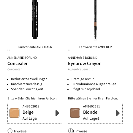
Farbvariante AMBDCASR
Farbvariante AMBEBCR
**
**
ANNEMARIE BÖRLIND
ANNEMARIE BÖRLIND
Concealer
Eyebrow Crayon
Concealer
Augenbrauenstift
Reduziert Schwellungen
Cremige Textur
Kaschiert zuverlässig
Für voluminöse Augenbrauen
Spendet Feuchtigkeit
Pflegt mit Jojobaöl
Bitte wählen Sie hier Ihren Farbton:
Bitte wählen Sie hier Ihren Farbton:
AMB602619
AMB602611
Beige
Blonde
Auf Lager!
Auf Lager!
Hinweise
Hinweise