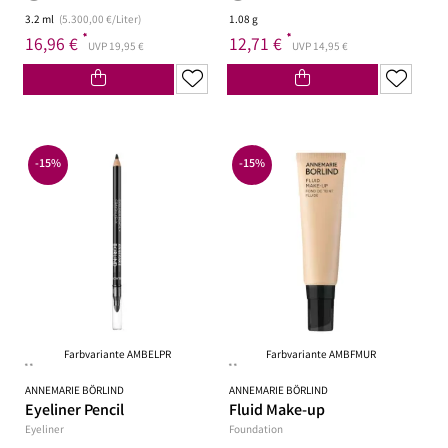
3.2 ml
(5.300,00 €/Liter)
1.08 g
*
*
16,96 €
12,71 €
UVP 19,95 €
UVP 14,95 €
-15%
-15%
Farbvariante AMBELPR
Farbvariante AMBFMUR
**
**
ANNEMARIE BÖRLIND
ANNEMARIE BÖRLIND
Eyeliner Pencil
Fluid Make-up
Eyeliner
Foundation