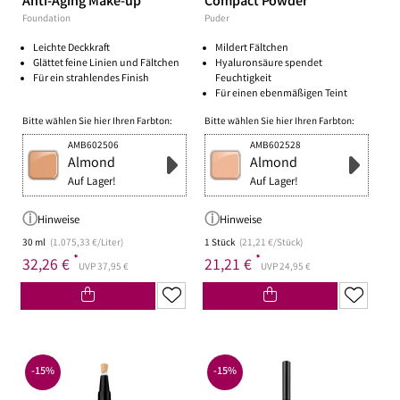
Anti-Aging Make-up
Compact Powder
Foundation
Puder
Leichte Deckkraft
Mildert Fältchen
Glättet feine Linien und Fältchen
Hyaluronsäure spendet
Für ein strahlendes Finish
Feuchtigkeit
Für einen ebenmäßigen Teint
Bitte wählen Sie hier Ihren Farbton:
Bitte wählen Sie hier Ihren Farbton:
AMB602506
AMB602528
Almond
Almond
Auf Lager!
Auf Lager!
Hinweise
Hinweise
30 ml
(1.075,33 €/Liter)
1 Stück
(21,21 €/Stück)
*
*
32,26 €
21,21 €
UVP 37,95 €
UVP 24,95 €
-15%
-15%