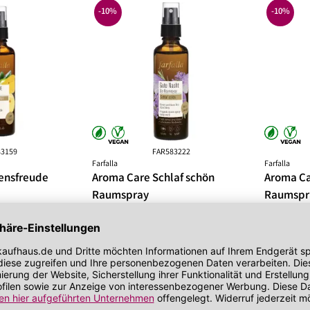
bei zu Unreinheiten neigender Haut
Gesichtskonturen
-10%
-10%
 getönt
SOS Pflege
it SPF
83159
FAR583222
Farfalla
Farfalla
ensfreude
Aroma Care Schlaf schön
Aroma Ca
Raumspray
Raumspr
Raumspray
Raumspray
rktagen
Lieferbar in 1 bis 3 Werktagen
Lieferbar in 
Hinweis
Hinweis