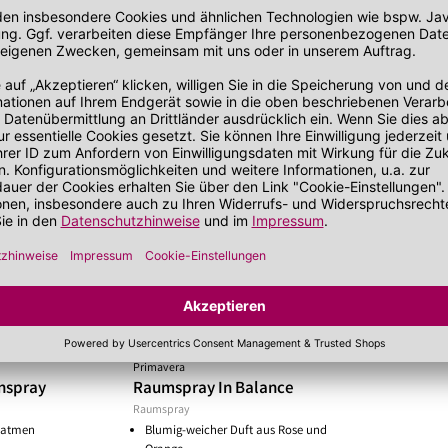
75 ml
(166,80 €/Liter)
75 ml
(166,80
*
*
12,51 €
12,51 €
€
UVP 13,90 €
20159
PMV420813
Primavera
nspray
Raumspray In Balance
Raumspray
chatmen
Blumig-weicher Duft aus Rose und