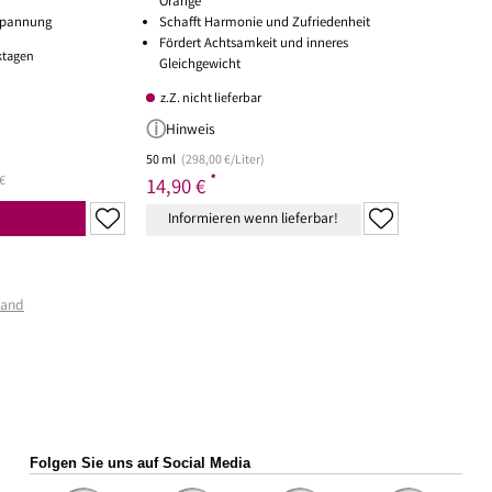
Orange
tspannung
Schafft Harmonie und Zufriedenheit
Fördert Achtsamkeit und inneres
rktagen
Gleichgewicht
z.Z. nicht lieferbar
Hinweis
50 ml
(298,00 €/Liter)
*
€
14,90 €
Informieren wenn lieferbar!
sand
Folgen Sie uns auf Social Media