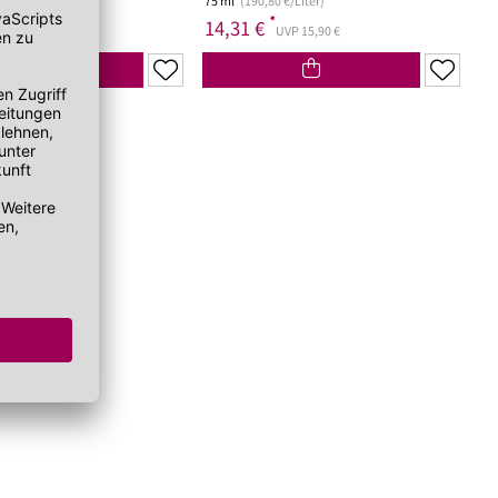
 €/Liter)
75 ml
(190,80 €/Liter)
*
14,31 €
UVP 13,90 €
UVP 15,90 €