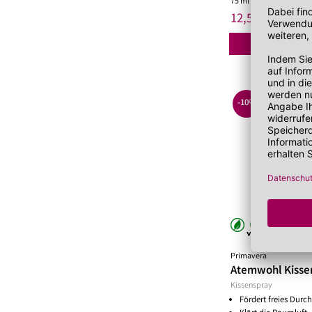
75 ml
(166,67 €/Liter)
*
12,50 €
UVP 13,90 
-10%
PMV4
Primavera
Atemwohl Kisse
Kissenspray
Fördert freies Dur