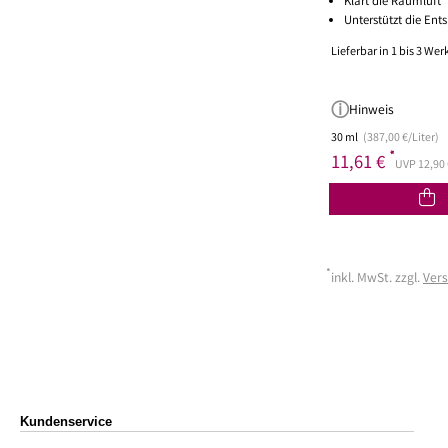
Klärt die Raumluft
Unterstützt die En
Lieferbar in 1 bis 3 We
Hinweis
30 ml
(387,00 €/Liter)
*
11,61 €
UVP 12,90 
*
inkl. MwSt. zzgl.
Ver
Kundenservice