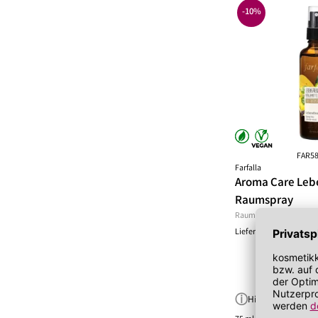
Lippenöl
Wechseljahre
Sonnenschutz 
-10%
Lippenpeeling
Sonnenschutz
Tagescreme m
FAR5
Farfalla
Aroma Care Leb
Raumspray
Raumspray
Lieferbar in 1 bis 3 We
Hinweis