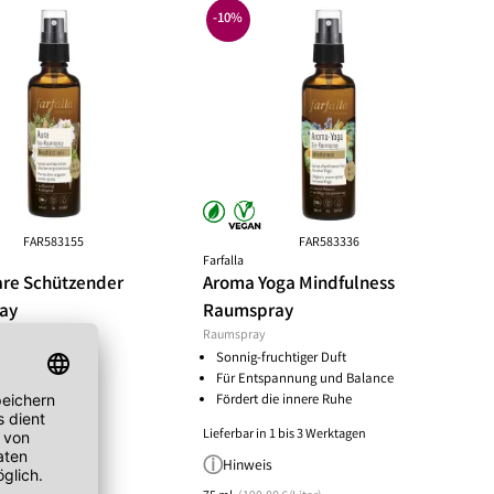
-10%
FAR583155
FAR583336
Farfalla
re Schützender
Aroma Yoga Mindfulness
ay
Raumspray
Raumspray
Sonnig-fruchtiger Duft
1 bis 3 Werktagen
Für Entspannung und Balance
Fördert die innere Ruhe
Lieferbar in 1 bis 3 Werktagen
Hinweis