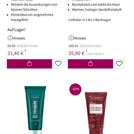
Mindert die Auswirkungen von
Revitalisiert und stärkt die Haut
kleinen Schnitten
Warmer, holziger Sandelholzduft
Hinterlässt ein angenehmes
Lieferbar in 1 bis 3 Werktagen
Hautgefühl
Auf Lager!
Hinweis
Hinweis
50 ml
(628,00 €/Liter)
100 ml
(359,00 €/Liter)
*
*
31,40 €
35,90 €
UVP 39,90 €
-10%