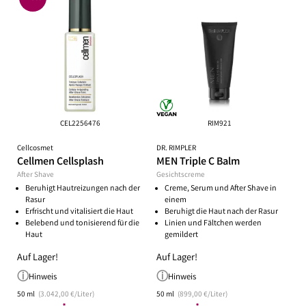
CEL2256476
RIM921
Cellcosmet
DR. RIMPLER
Cellmen Cellsplash
MEN Triple C Balm
After Shave
Gesichtscreme
Beruhigt Hautreizungen nach der
Creme, Serum und After Shave in
Rasur
einem
Erfrischt und vitalisiert die Haut
Beruhigt die Haut nach der Rasur
Belebend und tonisierend für die
Linien und Fältchen werden
Haut
gemildert
Auf Lager!
Auf Lager!
Hinweis
Hinweis
50 ml
(3.042,00 €/Liter)
50 ml
(899,00 €/Liter)