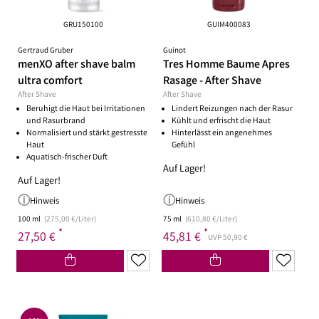
GRU150100
GUIM400083
Gertraud Gruber
Guinot
menXO after shave balm
Tres Homme Baume Apres
ultra comfort
Rasage - After Shave
After Shave
After Shave
Beruhigt die Haut bei Irritationen
Lindert Reizungen nach der Rasur
und Rasurbrand
Kühlt und erfrischt die Haut
Normalisiert und stärkt gestresste
Hinterlässt ein angenehmes
Haut
Gefühl
Aquatisch-frischer Duft
Auf Lager!
Auf Lager!
Hinweis
Hinweis
100 ml
(275,00 €/Liter)
75 ml
(610,80 €/Liter)
*
*
27,50 €
45,81 €
UVP 50,90 €