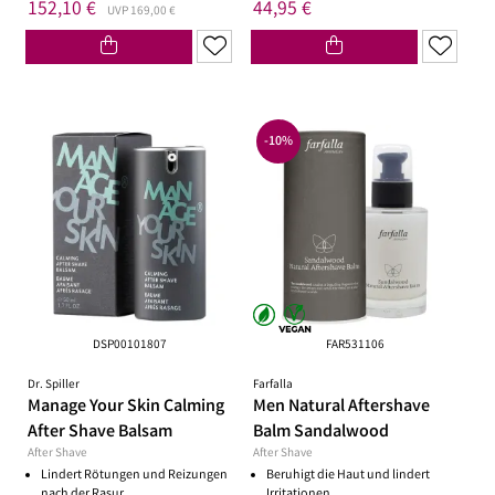
*
*
152,10 €
44,95 €
UVP 169,00 €
-10%
DSP00101807
FAR531106
Dr. Spiller
Farfalla
Manage Your Skin Calming
Men Natural Aftershave
After Shave Balsam
Balm Sandalwood
After Shave
After Shave
Lindert Rötungen und Reizungen
Beruhigt die Haut und lindert
nach der Rasur
Irritationen