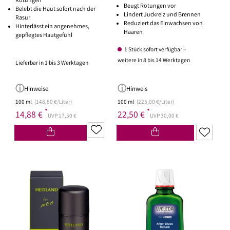
Rötungen
Beugt Rötungen vor
Belebt die Haut sofort nach der
Lindert Juckreiz und Brennen
Rasur
Reduziert das Einwachsen von
Hinterlässt ein angenehmes,
Haaren
gepflegtes Hautgefühl
1 Stück sofort verfügbar –
weitere in 8 bis 14 Werktagen
Lieferbar in 1 bis 3 Werktagen
Hinweise
Hinweis
100 ml
(148,80 €/Liter)
100 ml
(225,00 €/Liter)
*
*
14,88 €
22,50 €
UVP 17,50 €
UVP 30,00 €