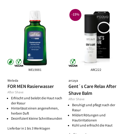
-15%
WEL9881
ARC222
Weleda
arcaya
FOR MEN Rasierwasser
Gent´s Care Relax After
After Shave
Shave Balm
Erfrischt und belebt die Haut nach
After Shave
der Rasur
Beruhigt und pflegt nach der
Hinterlässt einen angenehmen,
Rasur
herben Duft
Mildert Rötungen und
Desinfiziert kleine Schnittwunden
Hautirritationen
Kühl und erfrischt die Haut
Lieferbar in 1 bis 3 Werktagen