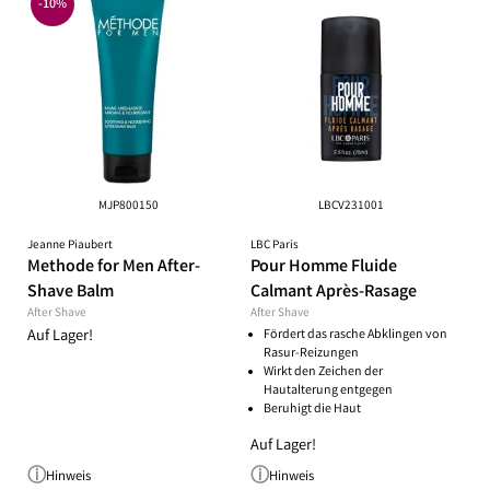
-10%
MJP800150
LBCV231001
Jeanne Piaubert
LBC Paris
Methode for Men After-
Pour Homme Fluide
Shave Balm
Calmant Après-Rasage
After Shave
After Shave
Auf Lager!
Fördert das rasche Abklingen von
Rasur-Reizungen
Wirkt den Zeichen der
Hautalterung entgegen
Beruhigt die Haut
Auf Lager!
Hinweis
Hinweis