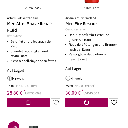
ATM607852
ATM611724
Artemis of Switzerland
Artemis of Switzerland
Men After Shave Repair
Men Fire Rescue
Fluid
Gesichtscreme
Beruhigt sofort irritierte und
After Shave
gestresste Haut
Beruhigt und pflegt nach der
Reduziert Rötungen und Brennen
Rasur
nach der Rasur
Spendet Feuchtigkeit und
Versorgt die Haut intensiv mit
revitalisiert
Feuchtigkeit
Zieht schnell ein, ohne zu fetten
Auf Lager!
Auf Lager!
Hinweis
Hinweis
75 ml
(384,00 €/Liter)
75 ml
(480,00 €/Liter)
*
*
28,80 €
36,00 €
UVP 36,00 €
UVP 45,00 €
-10%