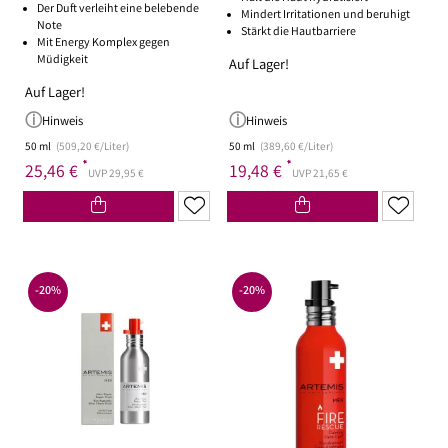
Der Duft verleiht eine belebende
Mindert Irritationen und beruhigt
Note
Stärkt die Hautbarriere
Mit Energy Komplex gegen
Müdigkeit
Auf Lager!
Auf Lager!
Hinweis
Hinweis
50 ml
(509,20 €/Liter)
50 ml
(389,60 €/Liter)
*
*
25,46 €
19,48 €
UVP 29,95 €
UVP 21,65 €
-20%
-20%