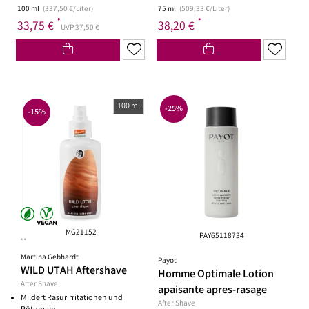
100 ml
(337,50 €/Liter)
75 ml
(509,33 €/Liter)
*
*
33,75 €
38,20 €
UVP 37,50 €
100 ml
-25%
-15%
MG21152
PAY65118734
**
Martina Gebhardt
Payot
WILD UTAH Aftershave
Homme Optimale Lotion
After Shave
apaisante apres-rasage
Mildert Rasurirritationen und
After Shave