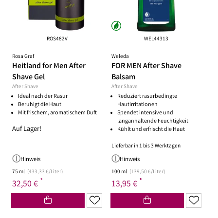
ROS482V
WEL44313
Rosa Graf
Weleda
Heitland for Men After
FOR MEN After Shave
Shave Gel
Balsam
After Shave
After Shave
Ideal nach der Rasur
Reduziert rasurbedingte
Beruhigt die Haut
Hautirritationen
Mit frischem, aromatischem Duft
Spendet intensive und
langanhaltende Feuchtigkeit
Auf Lager!
Kühlt und erfrischt die Haut
Lieferbar in 1 bis 3 Werktagen
Hinweis
Hinweis
75 ml
(433,33 €/Liter)
100 ml
(139,50 €/Liter)
*
*
32,50 €
13,95 €