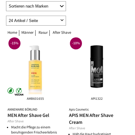
Home
Männer
Rasur
After Shave
-15%
-10%
AMB601655
API1322
ANNEMARIE BÖRLIND
Apis Cosmetic
MEN After Shave Gel
APIS MEN After Shave
After Shave
Cream
Macht die Pflege zu einem
After Shave
beruhigenden Frischeerlebnis
Hält die Haut hydratisiert