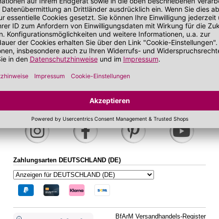
bei zu Unreinheiten neigender Haut
Gesichtskonturen
 getönt
SOS Pflege
it SPF
sand
Folgen Sie uns auf Social Media
Zahlungsarten DEUTSCHLAND (DE)
BfArM Versandhandels-Register