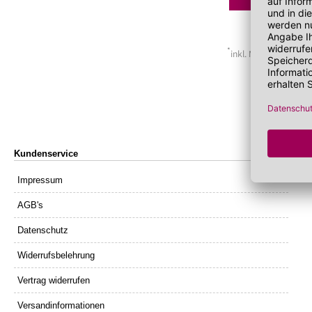
Lippenöl
Wechseljahre
Sonnenschutz 
Lippenpeeling
Sonnenschutz
Tagescreme m
*
inkl. MwSt. zzgl.
Ver
Kundenservice
Impressum
AGB's
Datenschutz
Widerrufsbelehrung
Vertrag widerrufen
Versandinformationen