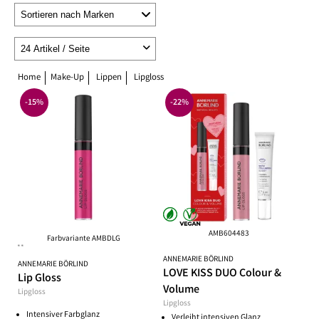
Home
Make-Up
Lippen
Lipgloss
-15%
-22%
AMB604483
Farbvariante AMBDLG
**
ANNEMARIE BÖRLIND
ANNEMARIE BÖRLIND
LOVE KISS DUO Colour &
Lip Gloss
Volume
Lipgloss
Lipgloss
Intensiver Farbglanz
Verleiht intensiven Glanz