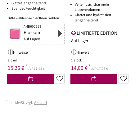
Glättet langanhaltend
Verleiht sichtbar mehr
Spendet Feuchtigkeit
Lippenvolumen
Glättet und hydratisiert
Bitte wählen Sie hier Ihren Farbton:
langanhaltend
AMB602669
Blossom
LIMITIERTE EDITION
Auf Lager!
Auf Lager!
Hinweise
Hinweis
9.5 ml
1 Stück
*
*
15,26 €
14,00 €
UVP 17,95 €
UVP 17,95 €
*
inkl. MwSt. zzgl.
Versand