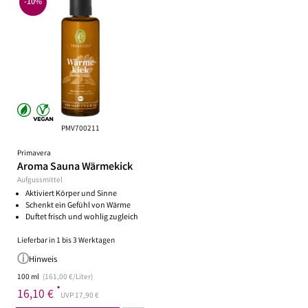
-10%
PMV700211
Primavera
Aroma Sauna Wärmekick
Aufgussmittel
Aktiviert Körper und Sinne
Schenkt ein Gefühl von Wärme
Duftet frisch und wohlig zugleich
Lieferbar in 1 bis 3 Werktagen
Hinweis
100 ml
(161,00 €/Liter)
*
16,10 €
UVP 17,90 €