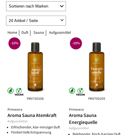
Home
Duft
Sauna
Aufgussmittel
-10%
-10%
PMV700208
PMV700209
Primavera
Primavera
Aroma Sauna Atemkraft
Aroma Sauna
Aufgussmittel
Energiequelle
Erfrischender, klar-minziger Duft
Aufgussmittel
Fördert tiefe Entspannung
Belebender, frisch-harziger Duft