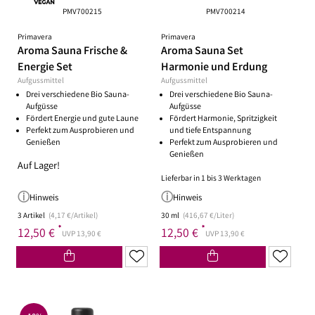
PMV700215
PMV700214
Primavera
Primavera
Aroma Sauna Frische &
Aroma Sauna Set
Energie Set
Harmonie und Erdung
Aufgussmittel
Aufgussmittel
Drei verschiedene Bio Sauna-
Drei verschiedene Bio Sauna-
Aufgüsse
Aufgüsse
Fördert Energie und gute Laune
Fördert Harmonie, Spritzigkeit
Perfekt zum Ausprobieren und
und tiefe Entspannung
Genießen
Perfekt zum Ausprobieren und
Genießen
Auf Lager!
Lieferbar in 1 bis 3 Werktagen
Hinweis
Hinweis
3 Artikel
(4,17 €/Artikel)
30 ml
(416,67 €/Liter)
*
*
12,50 €
12,50 €
UVP 13,90 €
UVP 13,90 €