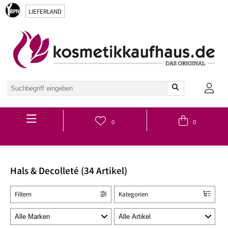
LIEFERLAND
Hauptmenü
0
0
Hals & Decolleté (34 Artikel)
Filtern
Kategorien