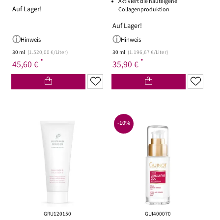
Aktiviert die hauteigene
Auf Lager!
Collagenproduktion
Auf Lager!
Hinweis
Hinweis
30 ml
(1.520,00 €/Liter)
30 ml
(1.196,67 €/Liter)
*
*
45,60 €
35,90 €
-10%
GRU120150
GUI400070