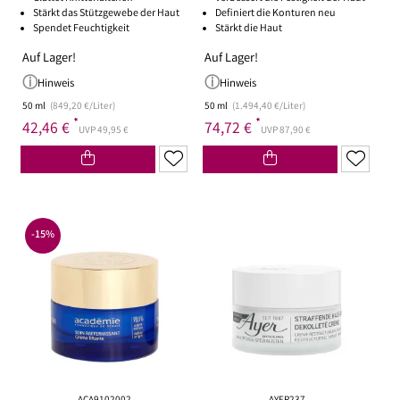
Stärkt das Stützgewebe der Haut
Definiert die Konturen neu
Spendet Feuchtigkeit
Stärkt die Haut
Auf Lager!
Auf Lager!
Hinweis
Hinweis
50 ml
(849,20 €/Liter)
50 ml
(1.494,40 €/Liter)
*
*
42,46 €
74,72 €
UVP 49,95 €
UVP 87,90 €
-15%