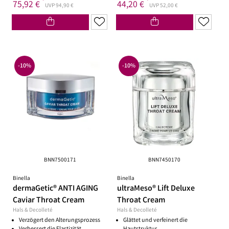
*
*
75,92 €
44,20 €
UVP 94,90 €
UVP 52,00 €
-10%
-10%
BNN7500171
BNN7450170
Binella
Binella
dermaGetic® ANTI AGING
ultraMeso® Lift Deluxe
Caviar Throat Cream
Throat Cream
Hals & Decolleté
Hals & Decolleté
Verzögert den Alterungsprozess
Glättet und verfeinert die