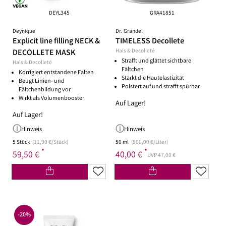
DEYL345
GRA41851
Deynique
Dr. Grandel
Explicit line filling NECK &
TIMELESS Decollete
DECOLLETE MASK
Hals & Decolleté
Strafft und glättet sichtbare
Hals & Decolleté
Fältchen
Korrigiert entstandene Falten
Stärkt die Hautelastizität
Beugt Linien- und
Polstert auf und strafft spürbar
Fältchenbildung vor
Wirkt als Volumenbooster
Auf Lager!
Auf Lager!
Hinweis
Hinweis
5 Stück
(11,90 €/Stück)
50 ml
(800,00 €/Liter)
*
*
59,50 €
40,00 €
UVP 47,00 €
-20%