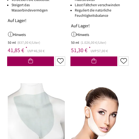
Verbessert die Elastizität
Hautstruktur
Steigert das
Lässt Fältchen verschwinden
Wasserbindevermögen
Reguliert die natürliche
Feuchtigkeitsbalance
Auf Lager!
Auf Lager!
Hinweis
Hinweis
50 ml
(837,00 €/Liter)
50 ml
(1.026,00 €/Liter)
*
*
41,85 €
51,30 €
UVP 46,50 €
UVP 57,00 €