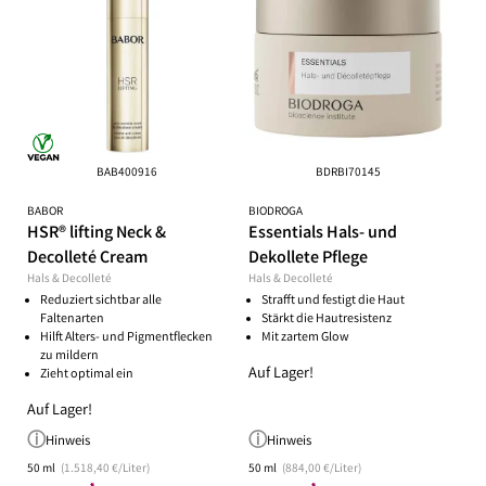
BAB400916
BDRBI70145
BABOR
BIODROGA
HSR® lifting Neck &
Essentials Hals- und
Decolleté Cream
Dekollete Pflege
Hals & Decolleté
Hals & Decolleté
Reduziert sichtbar alle
Strafft und festigt die Haut
Faltenarten
Stärkt die Hautresistenz
Hilft Alters- und Pigmentflecken
Mit zartem Glow
zu mildern
Auf Lager!
Zieht optimal ein
Auf Lager!
Hinweis
Hinweis
50 ml
(1.518,40 €/Liter)
50 ml
(884,00 €/Liter)