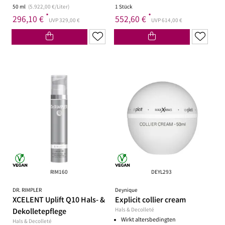
50 ml
(5.922,00 €/Liter)
1 Stück
*
*
296,10 €
552,60 €
UVP 329,00 €
UVP 614,00 €
RIM160
DEYL293
DR. RIMPLER
Deynique
XCELENT Uplift Q10 Hals- &
Explicit collier cream
Dekolletepflege
Hals & Decolleté
Wirkt altersbedingten
Hals & Decolleté