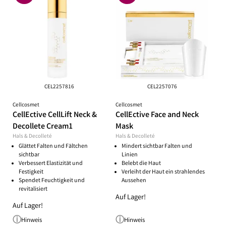
CEL2257816
CEL2257076
Cellcosmet
Cellcosmet
CellEctive CellLift Neck &
CellEctive Face and Neck
Decollete Cream1
Mask
Hals & Decolleté
Hals & Decolleté
Glättet Falten und Fältchen
Mindert sichtbar Falten und
sichtbar
Linien
Verbessert Elastizität und
Belebt die Haut
Festigkeit
Verleiht der Haut ein strahlendes
Spendet Feuchtigkeit und
Aussehen
revitalisiert
Auf Lager!
Auf Lager!
Hinweis
Hinweis