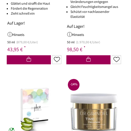
Veränderungen entgegen
Glättet und strafft die Haut
Gleicht Feuchtigkeitsmangel aus
Fördert die Regeneration
Schützt vor nachlassender
Zieht schnell ein
Elastizität
Auf Lager!
Auf Lager!
Hinweis
Hinweis
50 ml
(879,00 €/Liter)
50 ml
(1.970,00 €/Liter)
*
*
43,95 €
98,50 €
-14%