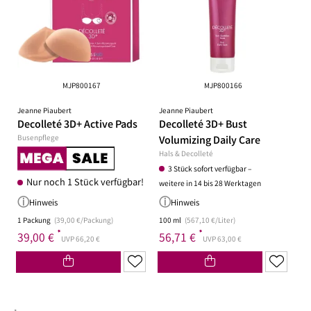
MJP800167
MJP800166
Jeanne Piaubert
Jeanne Piaubert
Decolleté 3D+ Active Pads
Decolleté 3D+ Bust
Busenpflege
Volumizing Daily Care
Hals & Decolleté
3 Stück sofort verfügbar –
Nur noch 1 Stück verfügbar!
weitere in 14 bis 28 Werktagen
Hinweis
Hinweis
1 Packung
(39,00 €/Packung)
100 ml
(567,10 €/Liter)
*
*
39,00 €
56,71 €
UVP 66,20 €
UVP 63,00 €