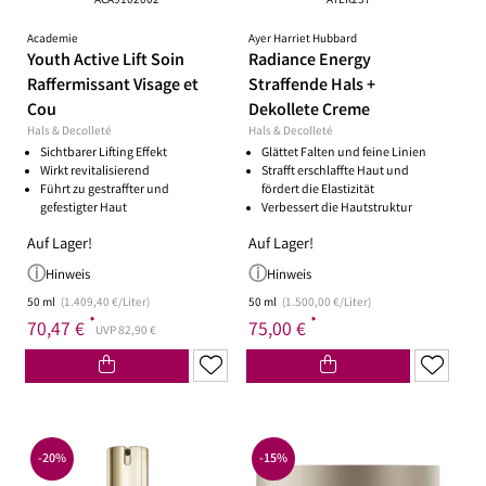
ACA9102002
AYER237
Academie
Ayer Harriet Hubbard
Youth Active Lift Soin
Radiance Energy
Raffermissant Visage et
Straffende Hals +
Cou
Dekollete Creme
Hals & Decolleté
Hals & Decolleté
Sichtbarer Lifting Effekt
Glättet Falten und feine Linien
Wirkt revitalisierend
Strafft erschlaffte Haut und
Führt zu gestraffter und
fördert die Elastizität
gefestigter Haut
Verbessert die Hautstruktur
Auf Lager!
Auf Lager!
Hinweis
Hinweis
50 ml
(1.409,40 €/Liter)
50 ml
(1.500,00 €/Liter)
*
*
70,47 €
75,00 €
UVP 82,90 €
-20%
-15%