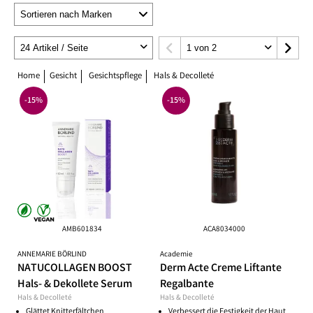
Home
Gesicht
Gesichtspflege
Hals & Decolleté
-15%
-15%
AMB601834
ACA8034000
ANNEMARIE BÖRLIND
Academie
NATUCOLLAGEN BOOST
Derm Acte Creme Liftante
Hals- & Dekollete Serum
Regalbante
Hals & Decolleté
Hals & Decolleté
Glättet Knitterfältchen
Verbessert die Festigkeit der Haut