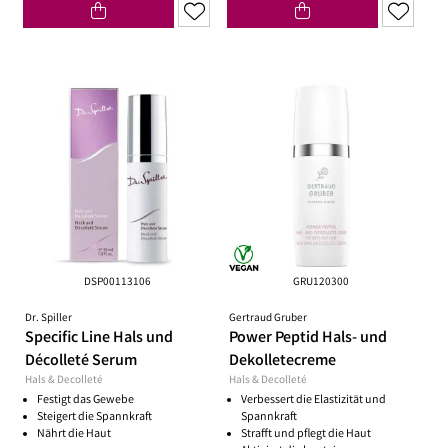
DSP00113106
GRU120300
Dr. Spiller
Gertraud Gruber
Specific Line Hals und
Power Peptid Hals- und
Décolleté Serum
Dekolletecreme
Hals & Decolleté
Hals & Decolleté
Festigt das Gewebe
Verbessert die Elastizität und
Steigert die Spannkraft
Spannkraft
Nährt die Haut
Strafft und pflegt die Haut