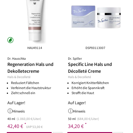
HAU49114
DSP00113007
Dr. Hauschka
Dr. Spiller
Regeneration Hals und
Specific Line Hals und
Dekolletecreme
Décolleté Creme
Hals & Decolleté
Hals & Decolleté
Reduziert Fältchen
Korrigiert Knitterfältchen
Verfeinert die Hautstruktur
Erhöht die Spannkraft
Zieht schnell ein
Strafft die Haut
Auf Lager!
Auf Lager!
Hinweis
Hinweis
40 ml
(1.060,00 €/Liter)
50 ml
(684,00 €/Liter)
*
*
42,40 €
34,20 €
UVP 53,00 €