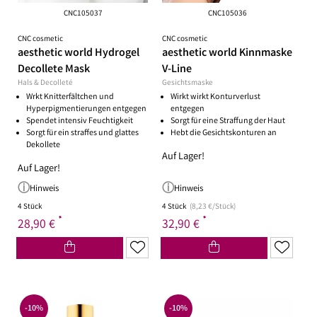
CNC105037
CNC105036
CNC cosmetic
CNC cosmetic
aesthetic world Hydrogel
aesthetic world Kinnmaske
Decollete Mask
V-Line
Hals & Decolleté
Gesichtsmaske
Wrkt Knitterfältchen und
Wirkt wirkt Konturverlust
Hyperpigmentierungen entgegen
entgegen
Spendet intensiv Feuchtigkeit
Sorgt für eine Straffung der Haut
Sorgt für ein straffes und glattes
Hebt die Gesichtskonturen an
Dekollete
Auf Lager!
Auf Lager!
Hinweis
Hinweis
4 Stück
4 Stück
(8,23 €/Stück)
*
*
28,90 €
32,90 €
-10%
-10%