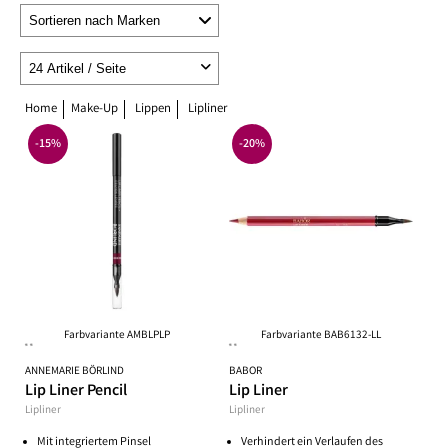
Home
Make-Up
Lippen
Lipliner
-15%
-20%
Farbvariante AMBLPLP
Farbvariante BAB6132-LL
**
**
ANNEMARIE BÖRLIND
BABOR
Lip Liner Pencil
Lip Liner
Lipliner
Lipliner
Mit integriertem Pinsel
Verhindert ein Verlaufen des