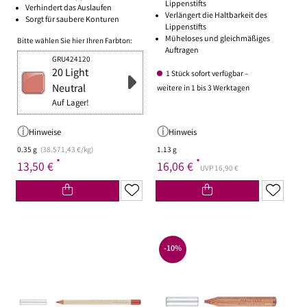
Lippenstifts
Verhindert das Auslaufen
Verlängert die Haltbarkeit des
Sorgt für saubere Konturen
Lippenstifts
Müheloses und gleichmäßiges
Bitte wählen Sie hier Ihren Farbton:
Auftragen
GRU424120
20 Light
1 Stück sofort verfügbar –
Neutral
weitere in 1 bis 3 Werktagen
Auf Lager!
Hinweise
Hinweis
0.35 g
(38.571,43 €/kg)
1.13 g
*
*
13,50 €
16,06 €
UVP 16,90 €
-10%