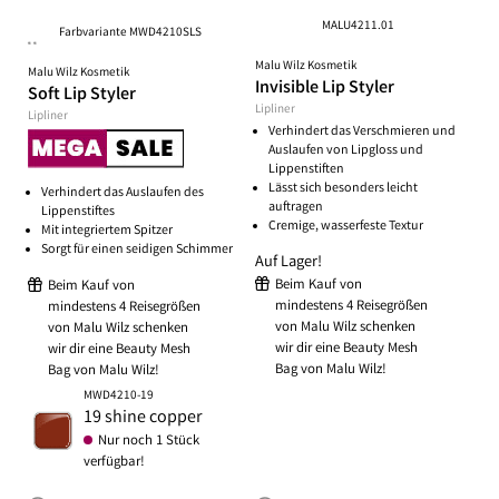
MALU4211.01
Farbvariante MWD4210SLS
**
Malu Wilz Kosmetik
Malu Wilz Kosmetik
Invisible Lip Styler
Soft Lip Styler
Lipliner
Lipliner
Verhindert das Verschmieren und
Auslaufen von Lipgloss und
Lippenstiften
Lässt sich besonders leicht
Verhindert das Auslaufen des
auftragen
Lippenstiftes
Cremige, wasserfeste Textur
Mit integriertem Spitzer
Sorgt für einen seidigen Schimmer
Auf Lager!
Beim Kauf von
Beim Kauf von
mindestens 4 Reisegrößen
mindestens 4 Reisegrößen
von Malu Wilz schenken
von Malu Wilz schenken
wir dir eine Beauty Mesh
wir dir eine Beauty Mesh
Bag von Malu Wilz!
Bag von Malu Wilz!
MWD4210-19
19 shine copper
Nur noch 1 Stück
verfügbar!