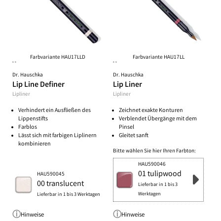
Farbvariante HAU17LLD
Farbvariante HAU17LL
**
**
Dr. Hauschka
Dr. Hauschka
Lip Line Definer
Lip Liner
Lipliner
Lipliner
Verhindert ein Ausfließen des
Zeichnet exakte Konturen
Lippenstifts
Verblendet Übergänge mit dem
Farblos
Pinsel
Lässt sich mit farbigen Liplinern
Gleitet sanft
kombinieren
Bitte wählen Sie hier Ihren Farbton:
HAU590046
01 tulipwood
HAU590045
00 translucent
Lieferbar in 1 bis 3
Werktagen
Lieferbar in 1 bis 3 Werktagen
Hinweise
Hinweise