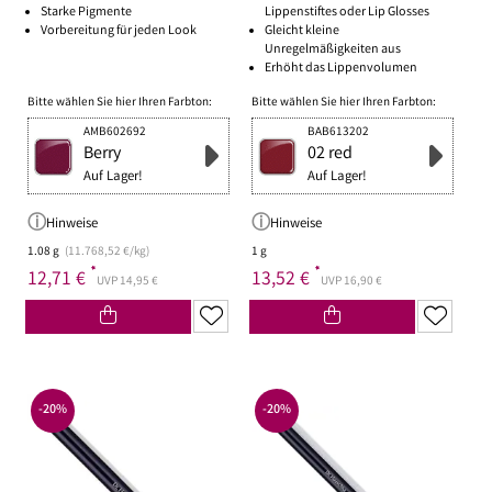
Starke Pigmente
Lippenstiftes oder Lip Glosses
Vorbereitung für jeden Look
Gleicht kleine
Unregelmäßigkeiten aus
Erhöht das Lippenvolumen
Bitte wählen Sie hier Ihren Farbton:
Bitte wählen Sie hier Ihren Farbton:
AMB602692
BAB613202
Berry
02 red
Auf Lager!
Auf Lager!
Hinweise
Hinweise
1.08 g
(11.768,52 €/kg)
1 g
*
*
12,71 €
13,52 €
UVP 14,95 €
UVP 16,90 €
-20%
-20%