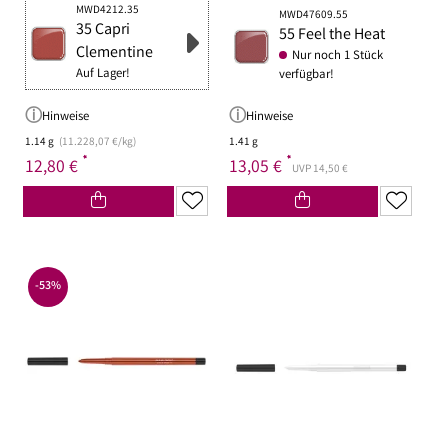
MWD4212.35
MWD47609.55
35 Capri
55 Feel the Heat
Clementine
Nur noch 1 Stück
Auf Lager!
verfügbar!
Hinweise
Hinweise
1.14 g
(11.228,07 €/kg)
1.41 g
*
*
12,80 €
13,05 €
UVP 14,50 €
-53%