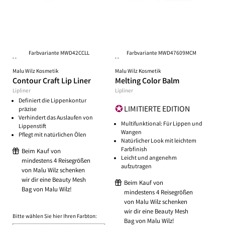
Farbvariante MWD42CCLL
Farbvariante MWD47609MCM
**
**
Malu Wilz Kosmetik
Malu Wilz Kosmetik
Contour Craft Lip Liner
Melting Color Balm
Lipliner
Lipliner
Definiert die Lippenkontur
LIMITIERTE EDITION
präzise
Verhindert das Auslaufen von
Multifunktional: Für Lippen und
Lippenstift
Wangen
Pflegt mit natürlichen Ölen
Natürlicher Look mit leichtem
Farbfinish
Beim Kauf von
Leicht und angenehm
mindestens 4 Reisegrößen
aufzutragen
von Malu Wilz schenken
wir dir eine Beauty Mesh
Beim Kauf von
Bag von Malu Wilz!
mindestens 4 Reisegrößen
von Malu Wilz schenken
wir dir eine Beauty Mesh
Bitte wählen Sie hier Ihren Farbton:
Bag von Malu Wilz!