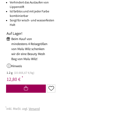
Verhindert das Auslaufen von
Lippenstift
Ist farblos und mit jeder Farbe
kombinierbar
Sorgt für wisch- und wasserfesten
Halt
Auf Lager!
Beim Kauf von
mindestens 4 Reisegrößen
von Malu Wilz schenken
wir dir eine Beauty Mesh
Bag von Malu Wilz!
Hinweis
1.2 g
(10.666,67 €/kg)
*
12,80 €
*
inkl. MwSt. zzgl.
Versand