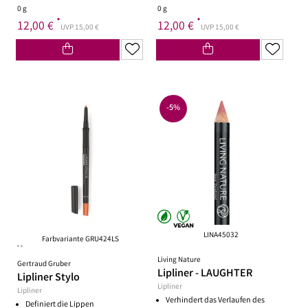
0 g
0 g
*
*
12,00 €
12,00 €
UVP 15,00 €
UVP 15,00 €
-5%
LINA45032
Farbvariante GRU424LS
**
Living Nature
Gertraud Gruber
Lipliner - LAUGHTER
Lipliner Stylo
Lipliner
Lipliner
Verhindert das Verlaufen des
Definiert die Lippen