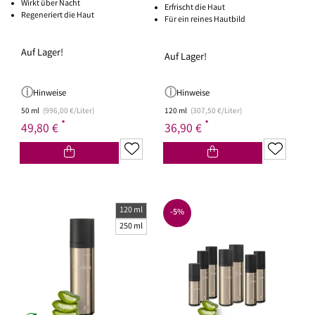
Wirkt über Nacht
Erfrischt die Haut
Regeneriert die Haut
Für ein reines Hautbild
Auf Lager!
Auf Lager!
Hinweise
Hinweise
50 ml
(996,00 €/Liter)
120 ml
(307,50 €/Liter)
*
*
49,80 €
36,90 €
120 ml
-5%
250 ml