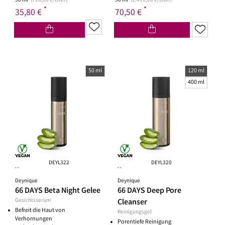
50 ml
(716,00 €/Liter)
50 ml
(1.410,00 €/Liter)
*
*
35,80 €
70,50 €
50 ml
120 ml
400 ml
DEYL322
DEYL320
**
**
Deynique
Deynique
66 DAYS Beta Night Gelee
66 DAYS Deep Pore
Gesichtsserum
Cleanser
Befreit die Haut von
Reinigungsgel
Verhornungen
Porentiefe Reinigung