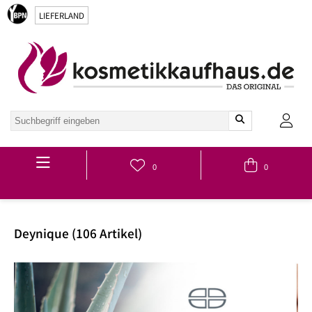
LIEFERLAND
Hauptmenü
0
0
Deynique (106 Artikel)