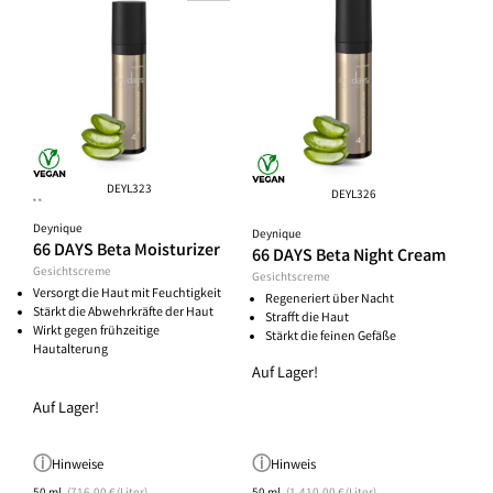
DEYL323
DEYL326
**
Deynique
Deynique
66 DAYS Beta Moisturizer
66 DAYS Beta Night Cream
Gesichtscreme
Gesichtscreme
Versorgt die Haut mit Feuchtigkeit
Regeneriert über Nacht
Stärkt die Abwehrkräfte der Haut
Strafft die Haut
Wirkt gegen frühzeitige
Stärkt die feinen Gefäße
Hautalterung
Auf Lager!
Auf Lager!
Hinweise
Hinweis