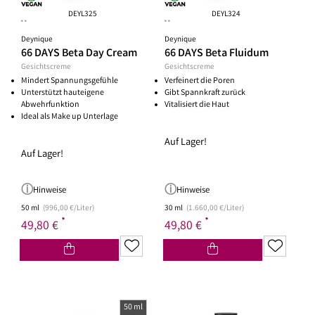
DEYL325
DEYL324
**
**
Deynique
Deynique
66 DAYS Beta Day Cream
66 DAYS Beta Fluidum
Gesichtscreme
Gesichtscreme
Mindert Spannungsgefühle
Verfeinert die Poren
Unterstützt hauteigene
Gibt Spannkraft zurück
Abwehrfunktion
Vitalisiert die Haut
Ideal als Make up Unterlage
Auf Lager!
Auf Lager!
Hinweise
Hinweise
50 ml
(996,00 €/Liter)
30 ml
(1.660,00 €/Liter)
*
*
49,80 €
49,80 €
50 ml