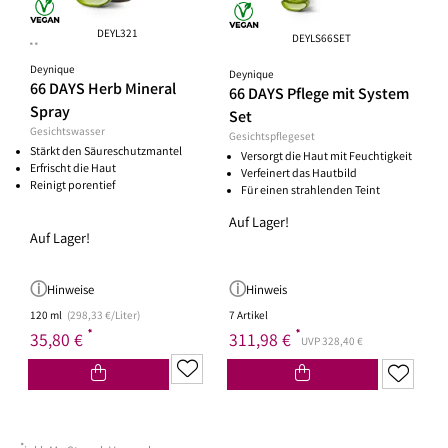
DEYL321
DEYLS66SET
**
Deynique
Deynique
66 DAYS Herb Mineral
66 DAYS Pflege mit System
Spray
Set
Gesichtswasser
Gesichtspflegeset
Stärkt den Säureschutzmantel
Versorgt die Haut mit Feuchtigkeit
Erfrischt die Haut
Verfeinert das Hautbild
Reinigt porentief
Für einen strahlenden Teint
Auf Lager!
Auf Lager!
Hinweise
Hinweis
120 ml
(298,33 €/Liter)
7 Artikel
*
*
35,80 €
311,98 €
UVP 328,40 €