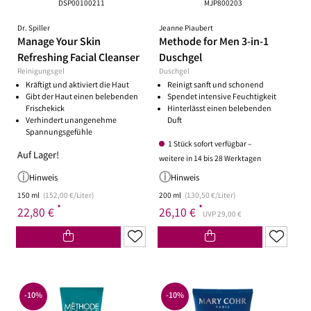
DSP00100211
MJP800203
Dr. Spiller
Jeanne Piaubert
Manage Your Skin
Methode for Men 3-in-1
Refreshing Facial Cleanser
Duschgel
Reinigungsgel
Duschgel
Kräftigt und aktiviert die Haut
Reinigt sanft und schonend
Gibt der Haut einen belebenden
Spendet intensive Feuchtigkeit
Frischekick
Hinterlässt einen belebenden
Verhindert unangenehme
Duft
Spannungsgefühle
1 Stück sofort verfügbar –
Auf Lager!
weitere in 14 bis 28 Werktagen
Hinweis
Hinweis
150 ml
(152,00 €/Liter)
200 ml
(130,50 €/Liter)
*
*
22,80 €
26,10 €
UVP 29,00 €
-10%
-10%