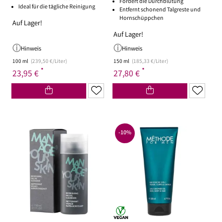
Fördert die Durchblutung
Ideal für die tägliche Reinigung
Entfernt schonend Talgreste und
Hornschüppchen
Auf Lager!
Auf Lager!
Hinweis
Hinweis
100 ml
(239,50 €/Liter)
150 ml
(185,33 €/Liter)
*
*
23,95 €
27,80 €
-10%