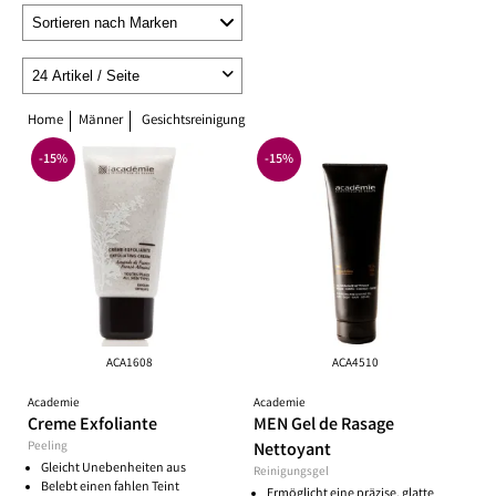
Home
Männer
Gesichtsreinigung
-15%
-15%
ACA1608
ACA4510
Academie
Academie
Creme Exfoliante
MEN Gel de Rasage
Peeling
Nettoyant
Gleicht Unebenheiten aus
Reinigungsgel
Belebt einen fahlen Teint
Ermöglicht eine präzise, glatte