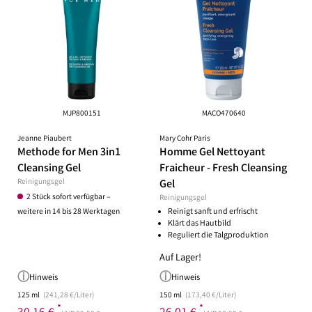
MJP800151
MACO470640
Jeanne Piaubert
Mary Cohr Paris
Methode for Men 3in1
Homme Gel Nettoyant
Cleansing Gel
Fraicheur - Fresh Cleansing
Reinigungsgel
Gel
2 Stück sofort verfügbar –
Reinigungsgel
weitere in 14 bis 28 Werktagen
Reinigt sanft und erfrischt
Klärt das Hautbild
Reguliert die Talgproduktion
Auf Lager!
Hinweis
Hinweis
125 ml
(241,28 €/Liter)
150 ml
(173,40 €/Liter)
*
*