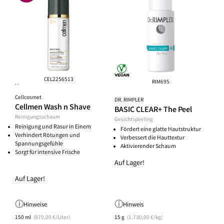
CEL2256513
RIM695
**
Cellcosmet
DR. RIMPLER
Cellmen Wash n Shave
BASIC CLEAR+ The Peel
Reinigungsschaum
Gesichtspeeling
Reinigung und Rasur in Einem
Fördert eine glatte Hautstruktur
Verhindert Rötungen und
Verbessert die Hauttextur
Spannungsgefühle
Aktivierender Schaum
Sorgt für intensive Frische
Auf Lager!
Auf Lager!
Hinweise
Hinweis
150 ml
(870,00 €/Liter)
15 g
(1.730,00 €/kg)