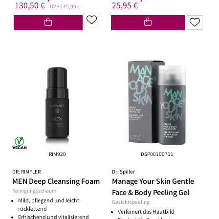
*
*
130,50 €
25,95 €
UVP 145,00 €
RIM920
DSP00100711
DR. RIMPLER
Dr. Spiller
MEN Deep Cleansing Foam
Manage Your Skin Gentle
Reinigungsschaum
Face & Body Peeling Gel
Mild, pflegend und leicht
Gesichtspeeling
rückfettend
Verfeinert das Hautbild
Erfrischend und vitalisierend