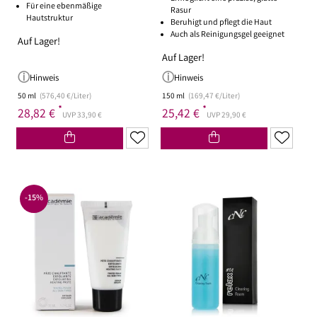
Für eine ebenmäßige
Rasur
Hautstruktur
Beruhigt und pflegt die Haut
Auch als Reinigungsgel geeignet
Auf Lager!
Auf Lager!
Hinweis
Hinweis
50 ml
(576,40 €/Liter)
150 ml
(169,47 €/Liter)
*
*
28,82 €
25,42 €
UVP 33,90 €
UVP 29,90 €
-15%