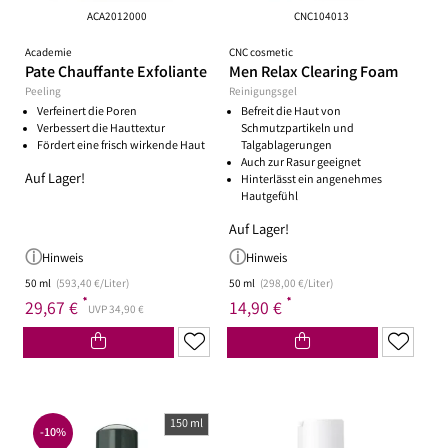
ACA2012000
CNC104013
Academie
CNC cosmetic
Pate Chauffante Exfoliante
Men Relax Clearing Foam
Peeling
Reinigungsgel
Verfeinert die Poren
Befreit die Haut von
Verbessert die Hauttextur
Schmutzpartikeln und
Fördert eine frisch wirkende Haut
Talgablagerungen
Auch zur Rasur geeignet
Auf Lager!
Hinterlässt ein angenehmes
Hautgefühl
Auf Lager!
Hinweis
Hinweis
50 ml
(593,40 €/Liter)
50 ml
(298,00 €/Liter)
*
*
29,67 €
14,90 €
UVP 34,90 €
150 ml
-10%