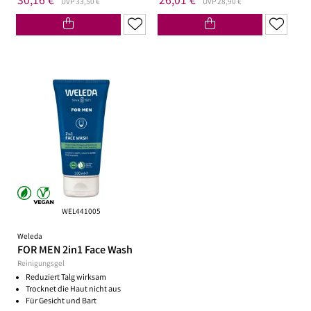
30,16 €
26,01 €
UVP 33,50 €
UVP 28,90 €
WEL441005
Weleda
FOR MEN 2in1 Face Wash
Reinigungsgel
Reduziert Talg wirksam
Trocknet die Haut nicht aus
Für Gesicht und Bart