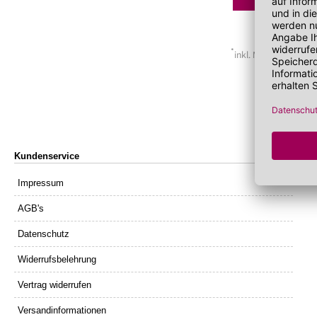
Lippenöl
Wechseljahre
Sonnenschutz 
Lippenpeeling
Sonnenschutz
Tagescreme m
*
inkl. MwSt. zzgl.
Ver
Kundenservice
Impressum
AGB's
Datenschutz
Widerrufsbelehrung
Vertrag widerrufen
Versandinformationen