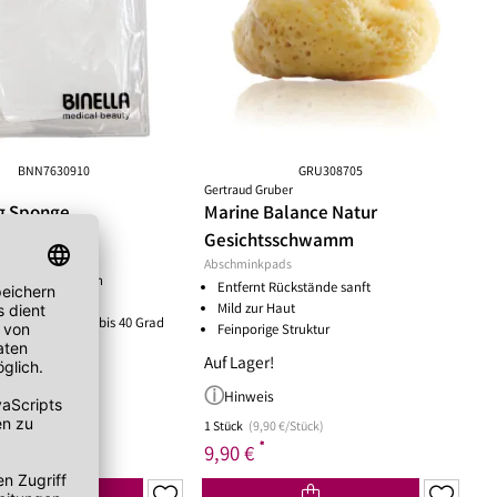
ske
chwämmchen
Peeling Fruchtsäure AHA/BHA
Puder
mpernbürste
Reinigungsbalsam
Rouge
geset
Reinigungscreme
um
Reinigungsfluid
ay
Reinigungsgel
gescreme
Reinigungsmilch
leté
Reinigungsöl
BNN7630910
GRU308705
Gertraud Gruber
 Wechseljahre
Reinigungsschaum
g Sponge
Marine Balance Natur
ke
Reinigungssets
ads
Gesichtsschwamm
ge
Wascherde
Haut
Abschminkpads
ndliche Haut
or der Bildung von
Entfernt Rückstände sanft
e Haut
ten
Mild zur Haut
in der Maschine bis 40 Grad
e
Feinporige Struktur
Auf Lager!
Hinweis
1 Stück
(9,90 €/Stück)
*
9,90 €
P 10,00 €