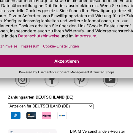
bei zu Unreinheiten neigender Haut
Gesichtskonturen
 getönt
SOS Pflege
it SPF
sand
Folgen Sie uns auf Social Media
Zahlungsarten DEUTSCHLAND (DE)
BfArM Versandhandels-Register