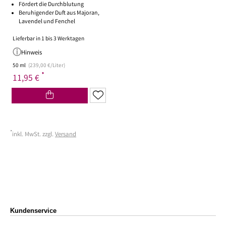
Fördert die Durchblutung
Beruhigender Duft aus Majoran,
Lavendel und Fenchel
Lieferbar in 1 bis 3 Werktagen
Hinweis
50 ml
(239,00 €/Liter)
*
11,95 €
*
inkl. MwSt. zzgl.
Versand
Kundenservice