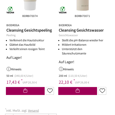
BDRBI70074
BDRBI70071
BIODROGA
BIODROGA
Cleansing Gesichtspeeling
Cleansing Gesichtswasser
Peeling
Gesichtswasser
Verfeinert die Hautstruktur
Stellt die pH-Balance wieder her
Glättet das Hautbild
Mildert Irritationen
Verleiht einen rosigen Teint
Unterstützt den
Säureschutzmante
Auf Lager!
Auf Lager!
Hinweis
Hinweis
50 ml
(348,60 €/Liter)
200 ml
(110,50 €/Liter)
*
*
17,43 €
22,10 €
UVP 20,50 €
UVP 26,00 €
*
inkl. MwSt. zzgl.
Versand