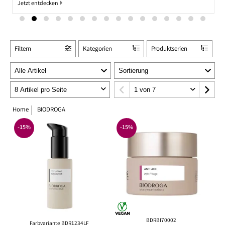
Jetzt entdecken
Filtern
Kategorien
Produktserien
Home
BIODROGA
-15%
-15%
BDRBI70002
Farbvariante BDR1234LF