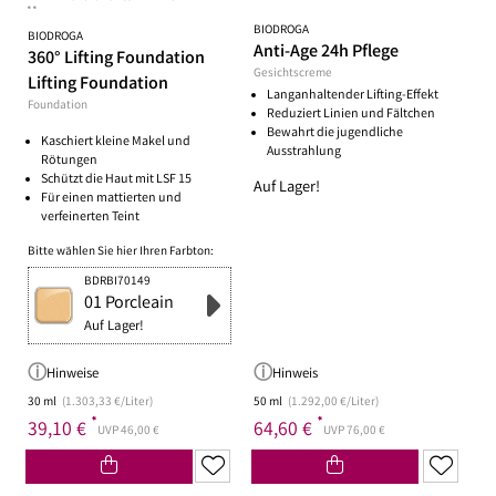
**
BIODROGA
BIODROGA
Anti-Age 24h Pflege
360° Lifting Foundation
Gesichtscreme
Lifting Foundation
Langanhaltender Lifting-Effekt
Foundation
Reduziert Linien und Fältchen
Bewahrt die jugendliche
Kaschiert kleine Makel und
Ausstrahlung
Rötungen
Schützt die Haut mit LSF 15
Auf Lager!
Für einen mattierten und
verfeinerten Teint
Bitte wählen Sie hier Ihren Farbton:
BDRBI70149
01 Porcleain
Auf Lager!
Hinweise
Hinweis
30 ml
(1.303,33 €/Liter)
50 ml
(1.292,00 €/Liter)
*
*
39,10 €
64,60 €
UVP 46,00 €
UVP 76,00 €