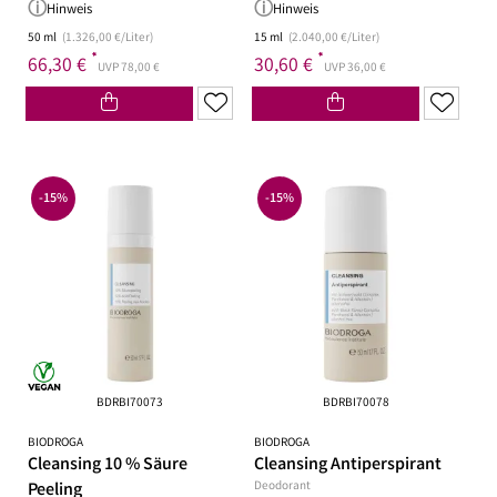
Hinweis
Hinweis
50 ml
(1.326,00 €/Liter)
15 ml
(2.040,00 €/Liter)
*
*
66,30 €
30,60 €
UVP 78,00 €
UVP 36,00 €
-15%
-15%
BDRBI70073
BDRBI70078
BIODROGA
BIODROGA
Cleansing 10 % Säure
Cleansing Antiperspirant
Peeling
Deodorant