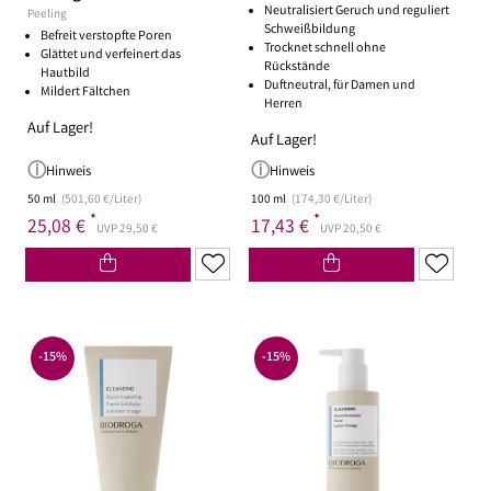
Neutralisiert Geruch und reguliert
Peeling
Schweißbildung
Befreit verstopfte Poren
Trocknet schnell ohne
Glättet und verfeinert das
Rückstände
Hautbild
Duftneutral, für Damen und
Mildert Fältchen
Herren
Auf Lager!
Auf Lager!
Hinweis
Hinweis
50 ml
(501,60 €/Liter)
100 ml
(174,30 €/Liter)
*
*
25,08 €
17,43 €
UVP 29,50 €
UVP 20,50 €
-15%
-15%