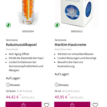
SEN10054
SEN10013
Sensisana
Sensisana
Kukuinussölkapsel
Maritim Hautcreme
Gesichtsöl
Gesichtscreme
Anti-Aging-Effekt
Schützt vor Umwelteinflüssen
Erhält die Elastizität der Haut
Lindert Reizungen und beruhigt
Lindert Irritationen bei
Bewahrt die Haut vor
Sonnenempfindlichkeit und
Austrocknung
Allergien
Auf Lager!
Auf Lager!
Hinweis
Hinweis
50 Stück
(0,89 €/Stück)
50 ml
(819,00 €/Liter)
*
*
44,42 €
40,95 €
UVP 49,35 €
UVP 45,50 €