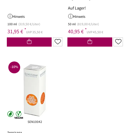
Auf Lager!
Hinweis
Hinweis
100 ml
(319,50 €/Liter)
50 ml
(819,00 €/Liter)
*
*
31,95 €
40,95 €
UVP 35,50 €
UVP 45,50 €
-10%
SEN10042
Sensisana