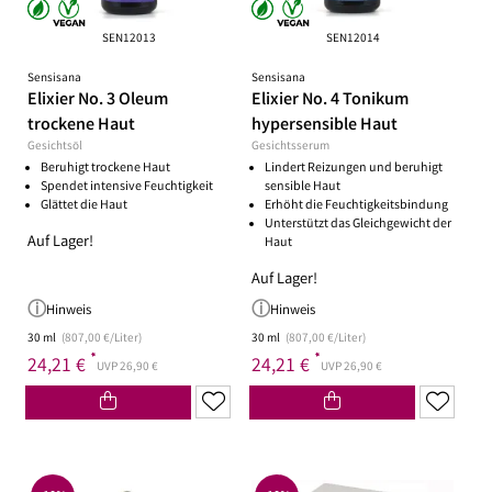
SEN12013
SEN12014
Sensisana
Sensisana
Elixier No. 3 Oleum
Elixier No. 4 Tonikum
trockene Haut
hypersensible Haut
Gesichtsöl
Gesichtsserum
Beruhigt trockene Haut
Lindert Reizungen und beruhigt
Spendet intensive Feuchtigkeit
sensible Haut
Glättet die Haut
Erhöht die Feuchtigkeitsbindung
Unterstützt das Gleichgewicht der
Auf Lager!
Haut
Auf Lager!
Hinweis
Hinweis
30 ml
(807,00 €/Liter)
30 ml
(807,00 €/Liter)
*
*
24,21 €
24,21 €
UVP 26,90 €
UVP 26,90 €