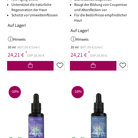
Unterstützt die natürliche
Beugt der Bildung von Couperose
Regeneration der Haut
und Altersflecken vor
Schützt vor Umwelteinflüssen
Für die Bedürfnisse empfindlicher
Haut
Auf Lager!
Auf Lager!
Hinweis
Hinweis
30 ml
(807,00 €/Liter)
30 ml
(807,00 €/Liter)
*
*
24,21 €
24,21 €
UVP 26,90 €
UVP 26,90 €
-10%
-10%