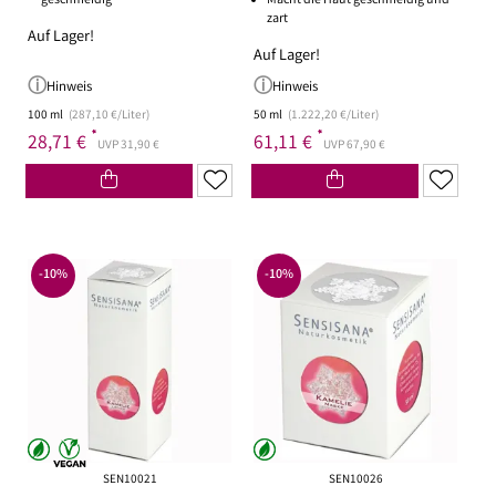
geschmeidig
Macht die Haut geschmeidig und
zart
Auf Lager!
Auf Lager!
Hinweis
Hinweis
100 ml
(287,10 €/Liter)
50 ml
(1.222,20 €/Liter)
*
*
28,71 €
61,11 €
UVP 31,90 €
UVP 67,90 €
-10%
-10%
SEN10021
SEN10026