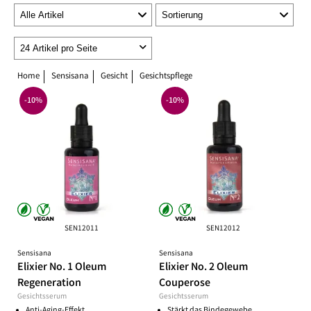
Home
Sensisana
Gesicht
Gesichtspflege
-10%
-10%
SEN12011
SEN12012
Sensisana
Sensisana
Elixier No. 1 Oleum
Elixier No. 2 Oleum
Regeneration
Couperose
Gesichtsserum
Gesichtsserum
Anti-Aging-Effekt
Stärkt das Bindegewebe