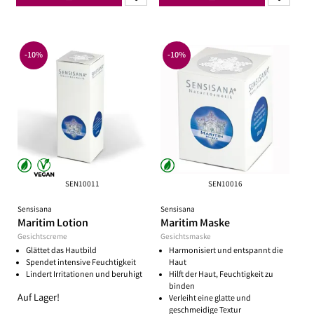
-10%
-10%
SEN10011
SEN10016
Sensisana
Sensisana
Maritim Lotion
Maritim Maske
Gesichtscreme
Gesichtsmaske
Glättet das Hautbild
Harmonisiert und entspannt die
Spendet intensive Feuchtigkeit
Haut
Lindert Irritationen und beruhigt
Hilft der Haut, Feuchtigkeit zu
binden
Auf Lager!
Verleiht eine glatte und
geschmeidige Textur