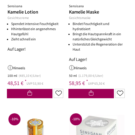
Sensisana
Sensisana
Kamelie Lotion
Kamelie Maske
Gesichtscreme
Gesichtsmaske
Spendet intensive Feuchtigkeit
Bindet Feuchtigkeit und
Hhinterlässt ein angenehmes
hydratisiert
Hautgefühl
Bringt die Hautspannkraft in ein
Zieht schnell ein
natürliches Gleichgewicht
Unterstützt die Regeneration der
Auf Lager!
Haut
Auf Lager!
Hinweis
Hinweis
100 ml
(485,10 €/Liter)
50 ml
(1.179,00 €/Liter)
*
*
48,51 €
58,95 €
UVP 53,90 €
UVP 65,50 €
-10%
-10%