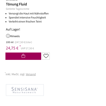
Tönung Fluid
Getönte Tagescreme
Versorgt die Haut mit Nährstoffen
Spendet intensive Feuchtigkeit
Verleiht einen frischen Teint
Auf Lager!
Hinweis
100 ml
(247,50 €/Liter)
*
24,75 €
UVP 27,50 €
*
inkl. MwSt. zzgl.
Versand