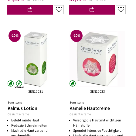
UVP 26,90 €
UVP 41,90 €
-10%
-10%
SEN10031
SEN10023
Sensisana
Sensisana
Kalmus Lotion
Kamelie Hautcreme
Gesichtscreme
Gesichtscreme
Belebt müde Haut
Versorgt die Haut mit wichtigen
Reduziert Unreinheiten
Nährstoffe
Macht die Haut zart und
Spendet intensive Feuchtigkeit