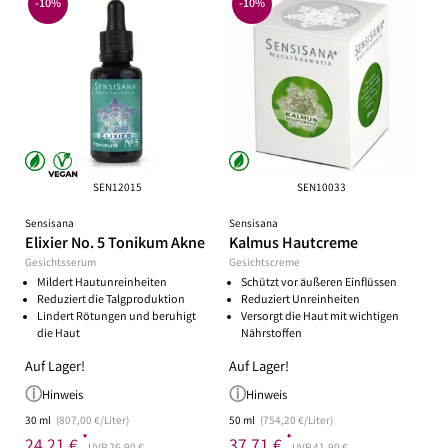
-10%
-10%
SEN12015
SEN10033
Sensisana
Sensisana
Elixier No. 5 Tonikum Akne
Kalmus Hautcreme
Gesichtsserum
Gesichtscreme
Mildert Hautunreinheiten
Schützt vor äußeren Einflüssen
Reduziert die Talgproduktion
Reduziert Unreinheiten
Lindert Rötungen und beruhigt
Versorgt die Haut mit wichtigen
die Haut
Nährstoffen
Auf Lager!
Auf Lager!
Hinweis
Hinweis
30 ml
(807,00 €/Liter)
50 ml
(754,20 €/Liter)
*
*
24,21 €
37,71 €