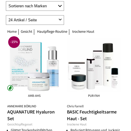
Home
Gesicht
Hautpflege-Routine
trockene Haut
-15%
AMB-AHS
PUR-FAH
ANNEMARIE BÖRLIND
Chris Farrell
AQUANATURE Hyaluron
BASIC Feuchtigkeitsarme
Set
Haut - Set
Gesichtspflegeset
trockene Haut
Glättet Trockenheitsfältchen
Reduziert Rötungen und Juckreiz