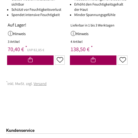
sichtbar
Erhöht den Feuchtigkeitsgehalt
Schützt vor Feuchtigkeitsverlust
der Haut
Spendet intensive Feuchtigkeit
Minder Spannungsgefühle
Auf Lager!
Lieferbar in 1 bis 3 Werktagen
Hinweis
Hinweis
3 Artikel
4 Artikel
*
*
70,40 €
138,50 €
UVP 82,85 €
*
inkl. MwSt. zzgl.
Versand
Kundenservice