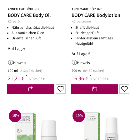
ANNEMARIE BÖRLIND
ANNEMARIE BÖRLIND
BODY CARE Body Oil
BODY CARE Bodylotion
Körperöl
Körpercreme
Nährt und schützt die Haut
Strafft die Haut
Aus natürlichen Ölen
Fruchtiger Duft
Orientalischer Duft
Hinterlässt ein samtiges
Hautgefühl
Auf Lager!
Auf Lager!
Hinweis
Hinweis
100 ml
(212,10 €/Liter)
200 ml
(84,80 €/Liter)
*
*
21,21 €
16,96 €
UVP 24,95 €
UVP 19,95 €
-15%
-19%