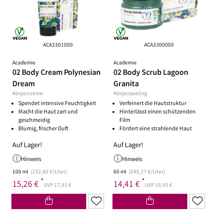
ACA3301000
ACA3300000
Academie
Academie
02 Body Cream Polynesian
02 Body Scrub Lagoon
Dream
Granita
Körpercreme
Körperpeeling
Spendet intensive Feuchtigkeit
Verfeinert die Hautstruktur
Macht die Haut zart und
Hinterlässt einen schützenden
geschmeidig
Film
Blumig, frischer Duft
Fördert eine strahlende Haut
Auf Lager!
Auf Lager!
Hinweis
Hinweis
100 ml
(152,60 €/Liter)
60 ml
(240,17 €/Liter)
*
*
15,26 €
14,41 €
UVP 17,95 €
UVP 16,95 €