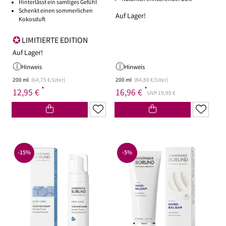
Hinterlässt ein samtiges Gefühl
Schenkt einen sommerlichen
Auf Lager!
Kokosduft
LIMITIERTE EDITION
Auf Lager!
Hinweis
Hinweis
200 ml
(64,75 €/Liter)
200 ml
(84,80 €/Liter)
*
*
12,95 €
16,96 €
UVP 19,95 €
-15%
-5%