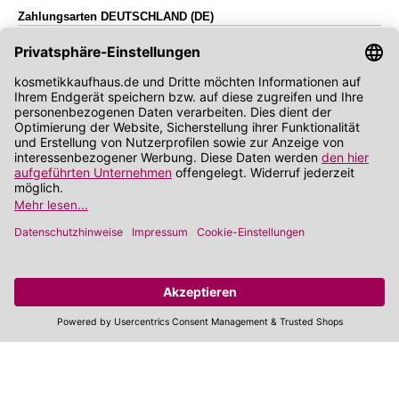
Zahlungsarten DEUTSCHLAND (DE)
BfArM Versandhandels-Register
Kontakt & Infos
Kosmetikkaufhaus
Hauptstraße 13
35423 Lich
06404 50899-0
Mo.-Do.:
09:00-11:00 Uhr
14:00-15:00 Uhr
Fr.:
09:00-11:00 Uhr
support@kosmetikkaufhaus.de
www.kosmetikkaufhaus.de