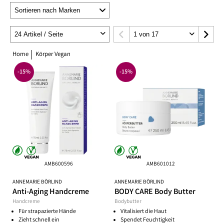
Home
Körper Vegan
-15%
-15%
AMB600596
AMB601012
ANNEMARIE BÖRLIND
ANNEMARIE BÖRLIND
Anti-Aging Handcreme
BODY CARE Body Butter
Handcreme
Bodybutter
Für strapazierte Hände
Vitalisiert die Haut
Zieht schnell ein
Spendet Feuchtigkeit