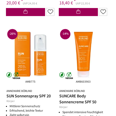
*
*
20,00 €
18,40 €
UVP 24,95 €
UVP 22,95 €
-26%
-14%
AMB775
AMB603903
ANNEMARIE BÖRLIND
ANNEMARIE BÖRLIND
SUN Sonnenspray SPF 20
SUNCARE Body
Körper
Sonnencreme SPF 50
Mittlerer Sonnenschutz
Körper
Erfrischend, leichte Textur
Spendet intensive Feuchtigkeit
Zieht sofort ein