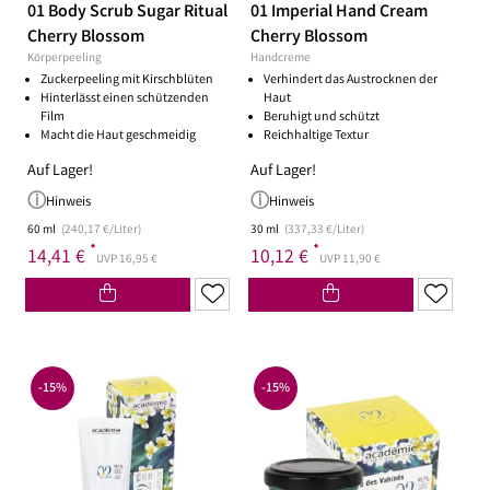
01 Body Scrub Sugar Ritual
01 Imperial Hand Cream
Cherry Blossom
Cherry Blossom
Körperpeeling
Handcreme
Zuckerpeeling mit Kirschblüten
Verhindert das Austrocknen der
Hinterlässt einen schützenden
Haut
Film
Beruhigt und schützt
Macht die Haut geschmeidig
Reichhaltige Textur
Auf Lager!
Auf Lager!
Hinweis
Hinweis
60 ml
(240,17 €/Liter)
30 ml
(337,33 €/Liter)
*
*
14,41 €
10,12 €
UVP 16,95 €
UVP 11,90 €
-15%
-15%