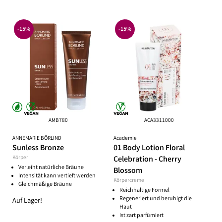
-15%
-15%
AMB780
ACA3311000
ANNEMARIE BÖRLIND
Academie
Sunless Bronze
01 Body Lotion Floral
Körper
Celebration - Cherry
Verleiht natürliche Bräune
Blossom
Intensität kann vertieft werden
Körpercreme
Gleichmäßige Bräune
Reichhaltige Formel
Regeneriert und beruhigt die
Auf Lager!
Haut
Ist zart parfümiert