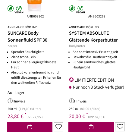
AMB603902
AMB603263
ANNEMARIE BÖRLIND
ANNEMARIE BÖRLIND
SUNCARE Body
SYSTEM ABSOLUTE
Sonnenfluid SPF 30
Glättende Körperbutter
Körper
Bodybutter
Spendet Feuchtigkeit
Spendet intensiv Feuchtigkeit
Zieht schnell ein
Bewahrt die Hautfeuchtigkeit
Für sonnenallergiegefährdete
Für ein samtweiches, glattes
Haut
Hautgefühl
Absolut korallenfreundlich und
erfüllt die strengsten Kriterien für
LIMITIERTE EDITION
den weltweiten Riffschutz
Nur noch 3 Stück verfügbar!
Auf Lager!
Hinweis
Hinweis
200 ml
(119,00 €/Liter)
250 ml
(80,00 €/Liter)
*
*
23,80 €
20,00 €
UVP 27,95 €
UVP 24,95 €