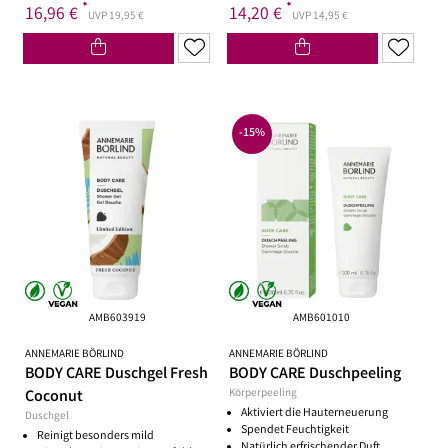
*
*
16,96 €
14,20 €
UVP 19,95 €
UVP 14,95 €
-15%
AMB603919
AMB601010
ANNEMARIE BÖRLIND
ANNEMARIE BÖRLIND
BODY CARE Duschgel Fresh
BODY CARE Duschpeeling
Coconut
Körperpeeling
Aktiviert die Hauterneuerung
Duschgel
Spendet Feuchtigkeit
Reinigt besonders mild
Natürlich erfrischender Duft