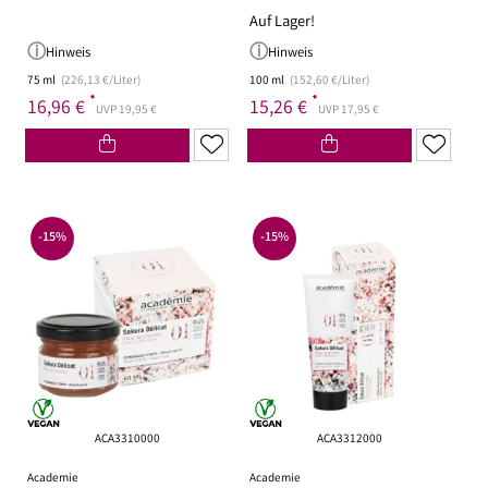
Auf Lager!
Hinweis
Hinweis
75 ml
(226,13 €/Liter)
100 ml
(152,60 €/Liter)
*
*
16,96 €
15,26 €
UVP 19,95 €
UVP 17,95 €
-15%
-15%
ACA3310000
ACA3312000
Academie
Academie