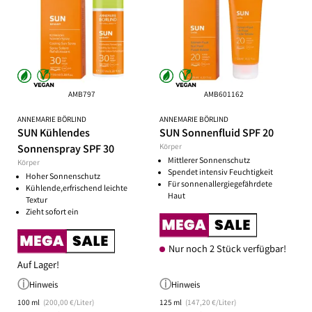
AMB797
AMB601162
ANNEMARIE BÖRLIND
ANNEMARIE BÖRLIND
SUN Kühlendes
SUN Sonnenfluid SPF 20
Sonnenspray SPF 30
Körper
Mittlerer Sonnenschutz
Körper
Spendet intensiv Feuchtigkeit
Hoher Sonnenschutz
Für sonnenallergiegefährdete
Kühlende,erfrischend leichte
Haut
Textur
Zieht sofort ein
Nur noch 2 Stück verfügbar!
Auf Lager!
Hinweis
Hinweis
100 ml
(200,00 €/Liter)
125 ml
(147,20 €/Liter)