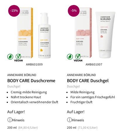
-15%
-5%
AMB601009
AMB601007
ANNEMARIE BÖRLIND
ANNEMARIE BÖRLIND
BODY CARE Duschcreme
BODY CARE Duschgel
Duschgel
Duschgel
Cremig-milde Reinigung
Milde Reinigung
Nährt trockene Haut
Für ein samtiges Frischegefühl
Orientalisch verwöhnender Duft
Fruchtiger Duft
Auf Lager!
Auf Lager!
Hinweis
Hinweis
200 ml
(84,80 €/Liter)
200 ml
(71,00 €/Liter)