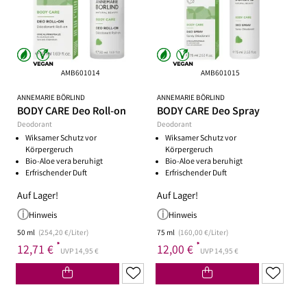
AMB601014
AMB601015
ANNEMARIE BÖRLIND
ANNEMARIE BÖRLIND
BODY CARE Deo Roll-on
BODY CARE Deo Spray
Deodorant
Deodorant
Wiksamer Schutz vor
Wiksamer Schutz vor
Körpergeruch
Körpergeruch
Bio-Aloe vera beruhigt
Bio-Aloe vera beruhigt
Erfrischender Duft
Erfrischender Duft
Auf Lager!
Auf Lager!
Hinweis
Hinweis
50 ml
(254,20 €/Liter)
75 ml
(160,00 €/Liter)
*
*
12,71 €
12,00 €
UVP 14,95 €
UVP 14,95 €