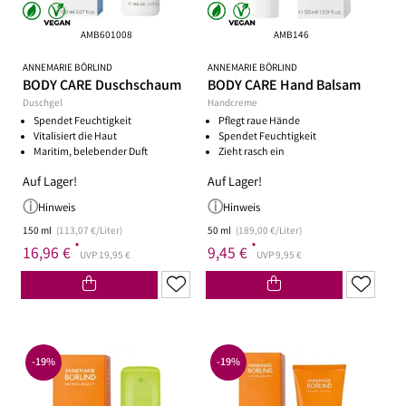
AMB601008
AMB146
ANNEMARIE BÖRLIND
ANNEMARIE BÖRLIND
BODY CARE Duschschaum
BODY CARE Hand Balsam
Duschgel
Handcreme
Spendet Feuchtigkeit
Pflegt raue Hände
Vitalisiert die Haut
Spendet Feuchtigkeit
Maritim, belebender Duft
Zieht rasch ein
Auf Lager!
Auf Lager!
Hinweis
Hinweis
150 ml
(113,07 €/Liter)
50 ml
(189,00 €/Liter)
*
*
16,96 €
9,45 €
UVP 19,95 €
UVP 9,95 €
-19%
-19%