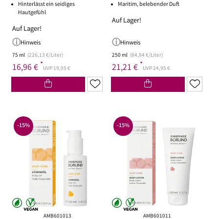
Hinterlässt ein seidiges
Maritim, belebender Duft
Hautgefühl
Auf Lager!
Auf Lager!
Hinweis
Hinweis
75 ml
(226,13 €/Liter)
250 ml
(84,84 €/Liter)
*
*
16,96 €
21,21 €
UVP 19,95 €
UVP 24,95 €
-15%
-15%
AMB601013
AMB601011