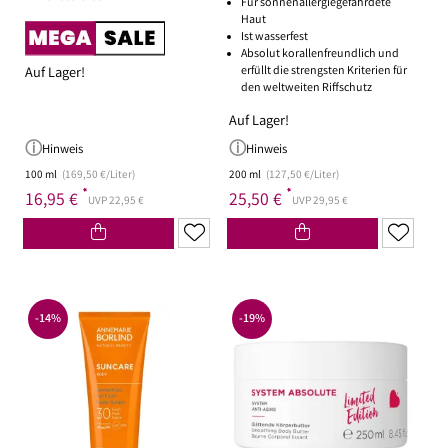
Für sonnenallergiegefährdete
Haut
Ist wasserfest
Absolut korallenfreundlich und
erfüllt die strengsten Kriterien für
Auf Lager!
den weltweiten Riffschutz
Auf Lager!
Hinweis
Hinweis
100 ml
(169,50 €/Liter)
200 ml
(127,50 €/Liter)
*
*
16,95 €
25,50 €
UVP 22,95 €
UVP 29,95 €
-14%
-19%