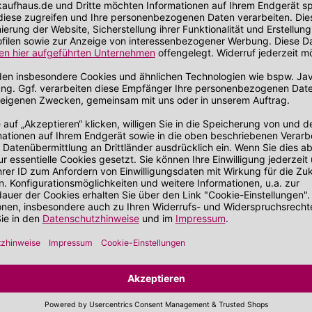
MicroCell
MicroCell
ail Repair
NAIL REPAIR 2000 Dip In
Nagellack
Express Remover
Nagellackent
Auf Lager!
Nagellack
Auf Lager!
Hinweis
Hinweis
75 ml
(56,13 €/Liter)
4.5 ml
*
*
4,21 €
5,06 €
UVP 4,95 €
UV
-15%
-15%