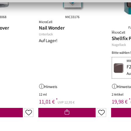
3068
MIC33176
MicroCell
over
Nail Wonder
F
**
MicroCell
Unterlack
Shellfix 
Auf Lager!
Nagellack
Bitte wählen 
MI
F2
Au
Hinweis
Hinweis
12 ml
2 Artikel
*
*
11,01 €
19,98 €
UVP 12,95 €