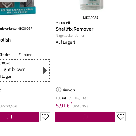
MIC30085
MicroCell
Shellfix Remover
arbvariante MIC300SF
Nagellackentferner
Polish
Auf Lager!
Sie hier Ihren Farbton:
C30020
 light brown
f Lager!
e
Hinweis
100 ml
(59,10 €/Liter)
*
5,91 €
UVP 23,50 €
UVP 6,95 €