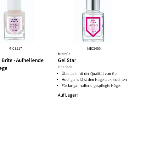
ske
chwämmchen
Peeling Fruchtsäure AHA/BHA
Puder
mpernbürste
Reinigungsbalsam
Rouge
geset
Reinigungscreme
um
Reinigungsfluid
ay
Reinigungsgel
gescreme
Reinigungsmilch
leté
Reinigungsöl
MIC3517
MIC3400
MicroCell
 Wechseljahre
Reinigungsschaum
 Brite - Aufhellende
Gel Star
ke
Reinigungssets
ege
Überlack
ge
Wascherde
Überlack mit der Qualität von Gel
ndliche Haut
Hochglanz läßt den Nagellack leuchten
e Haut
Für langanhaltend gespflegte Nägel
e
Auf Lager!