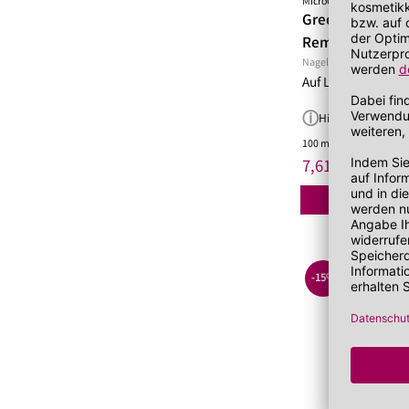
MicroCell
Green & Clean N
Remover
Nagellackentferner
Auf Lager!
Hinweis
100 ml
(76,10 €/Liter)
*
7,61 €
UVP 8,95 €
-15%