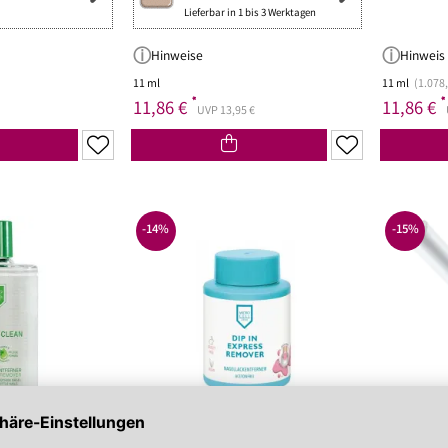
bei zu Unreinheiten neigender Haut
Gesichtskonturen
Lieferbar in 1 bis 3 Werktagen
 getönt
SOS Pflege
it SPF
Hinweise
Hinweis
11 ml
11 ml
(1.078,
*
*
11,86 €
11,86 €
UVP 13,95 €
-14%
-15%
3168
MIC24068