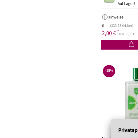
Lippenöl
Wechseljahre
Sonnenschutz 
Auf Lager!
Lippenpeeling
Sonnenschutz
Tagescreme m
Hinweise
6 ml
(333,33 €/Liter)
*
2,00 €
UVP 7,90 €
-15%
MIC2