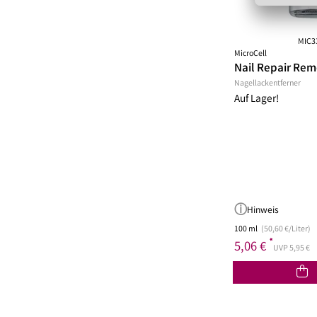
MIC3
MicroCell
Nail Repair Rem
Nagellackentferner
Auf Lager!
Hinweis
100 ml
(50,60 €/Liter)
*
5,06 €
UVP 5,95 €