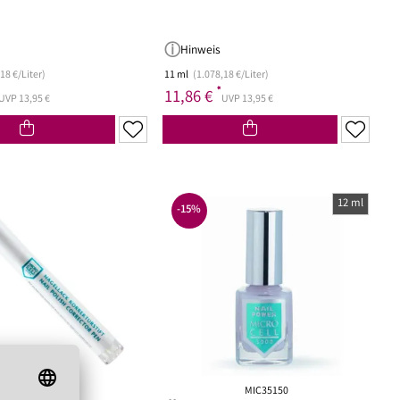
Hinweis
18 €/Liter)
11 ml
(1.078,18 €/Liter)
*
11,86 €
UVP 13,95 €
UVP 13,95 €
12 ml
-15%
MIC0024006
MIC35150