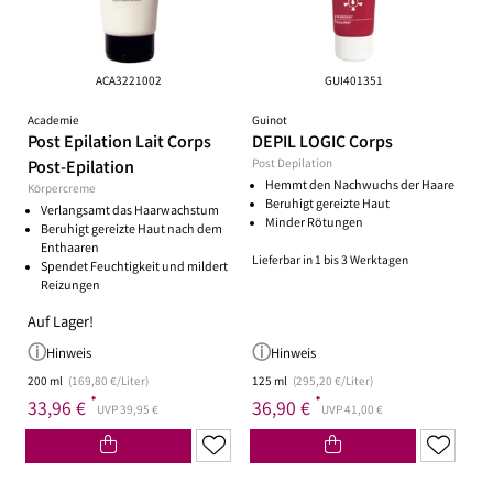
ACA3221002
GUI401351
Academie
Guinot
Post Epilation Lait Corps
DEPIL LOGIC Corps
Post-Epilation
Post Depilation
Hemmt den Nachwuchs der Haare
Körpercreme
Beruhigt gereizte Haut
Verlangsamt das Haarwachstum
Minder Rötungen
Beruhigt gereizte Haut nach dem
Enthaaren
Lieferbar in 1 bis 3 Werktagen
Spendet Feuchtigkeit und mildert
Reizungen
Auf Lager!
Hinweis
Hinweis
200 ml
(169,80 €/Liter)
125 ml
(295,20 €/Liter)
*
*
33,96 €
36,90 €
UVP 39,95 €
UVP 41,00 €