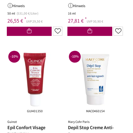
Hinweis
Hinweis
50 ml
(531,00 €/Liter)
16 ml
*
*
26,55 €
27,81 €
UVP 29,50 €
UVP 30,90 €
-10%
-10%
GUI401350
MACO460154
Guinot
Mary Cohr Paris
Epil Confort Visage
Depil Stop Creme Anti-