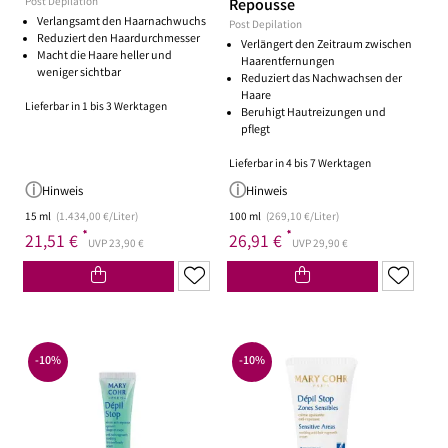
Post Depilation
Repousse
Verlangsamt den Haarnachwuchs
Post Depilation
Reduziert den Haardurchmesser
Verlängert den Zeitraum zwischen
Macht die Haare heller und
Haarentfernungen
weniger sichtbar
Reduziert das Nachwachsen der
Haare
Lieferbar in 1 bis 3 Werktagen
Beruhigt Hautreizungen und
pflegt
Lieferbar in 4 bis 7 Werktagen
Hinweis
Hinweis
15 ml
(1.434,00 €/Liter)
100 ml
(269,10 €/Liter)
*
*
21,51 €
26,91 €
UVP 23,90 €
UVP 29,90 €
-10%
-10%