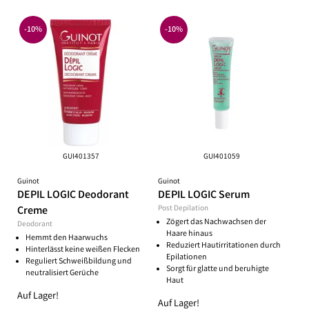
-10%
-10%
GUI401357
GUI401059
Guinot
Guinot
DEPIL LOGIC Deodorant
DEPIL LOGIC Serum
Creme
Post Depilation
Zögert das Nachwachsen der
Deodorant
Haare hinaus
Hemmt den Haarwuchs
Reduziert Hautirritationen durch
Hinterlässt keine weißen Flecken
Epilationen
Reguliert Schweißbildung und
Sorgt für glatte und beruhigte
neutralisiert Gerüche
Haut
Auf Lager!
Auf Lager!