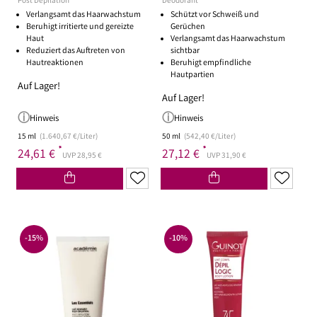
Post Depilation
Deodorant
Verlangsamt das Haarwachstum
Schützt vor Schweiß und
Beruhigt irritierte und gereizte
Gerüchen
Haut
Verlangsamt das Haarwachstum
Reduziert das Auftreten von
sichtbar
Hautreaktionen
Beruhigt empfindliche
Hautpartien
Auf Lager!
Auf Lager!
Hinweis
Hinweis
15 ml
(1.640,67 €/Liter)
50 ml
(542,40 €/Liter)
*
*
24,61 €
27,12 €
UVP 28,95 €
UVP 31,90 €
-15%
-10%