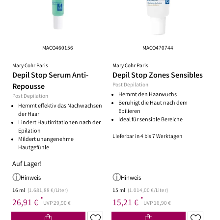
MACO460156
MACO470744
Mary Cohr Paris
Mary Cohr Paris
Depil Stop Serum Anti-
Depil Stop Zones Sensibles
Repousse
Post Depilation
Hemmt den Haarwuchs
Post Depilation
Beruhigt die Haut nach dem
Hemmt effektiv das Nachwachsen
Epilieren
der Haar
Ideal für sensible Bereiche
Lindert Hautirritationen nach der
Epilation
Lieferbar in 4 bis 7 Werktagen
Mildert unangenehme
Hautgefühle
Auf Lager!
Hinweis
Hinweis
16 ml
(1.681,88 €/Liter)
15 ml
(1.014,00 €/Liter)
*
*
26,91 €
15,21 €
UVP 29,90 €
UVP 16,90 €