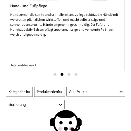
Manufakturseifen
 mit
Luxuriöse Pflanzenölseifen zum milden Waschen, cremigen Duschen und
Baden, zur Gesichts-, Körper- und Haarpflege. Die nach alten Rezepturen
aufwändig und schonend in Handarbeit hergestellten Seifen zeichnen sich
t
durch ihre feinen Düfte und einen feincremigen Seifenschaum mit
unvergleichbarer Pflegewirkung aus.
Jetzt entdecken
Kategorien
Produktserien