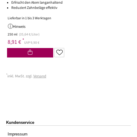
Erfrischt den Atem langanhaltend
Reduziert Zahnbeläge effektiv
Lieferbar in 1 bis 3 Werktagen
Hinweis
250 ml
(35,64 €/Liter)
*
8,91 €
UVP 9,90 €
*
inkl. MwSt. zzgl.
Versand
Kundenservice
Impressum