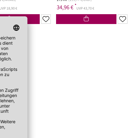
1 €/Artikel)
175 ml
(199,77 €/Liter)
*
34,96 €
UVP 18,90 €
UVP 43,70 €