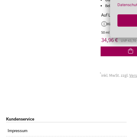
Glättet die Haut
Belebt den Teint
Auf Lager!
Hinweis
50 ml
(699,20 €/Liter)
*
34,96 €
UVP 43,70 
*
inkl. MwSt. zzgl.
Ver
Kundenservice
Impressum