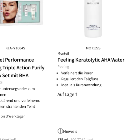
ske
chwämmchen
Peeling Fruchtsäure AHA/BHA
Puder
mpernbürste
Reinigungsbalsam
Rouge
geset
Reinigungscreme
um
Reinigungsfluid
ay
Reinigungsgel
gescreme
Reinigungsmilch
leté
Reinigungsöl
KLAPY1004S
MOT1223
Monteil
 Wechseljahre
Reinigungsschaum
vel Performance
Peeling Keratolytic AHA Water
ke
Reinigungssets
 Triple Action Purify
Peeling
ge
Wascherde
Verfeinert die Poren
y Set mit BHA
ndliche Haut
Reguliert den Talgfluss
ts
e Haut
Ideal als Kuranwendung
ür unterwegs oder zum
e
Auf Lager!
rnen
tklärend und verfeinernd
nen strahlenden Teint
1 bis 3 Werktagen
Hinweis