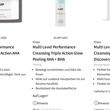
 & Polierfeilen
Feste Seife
Selbstbräuner
Menopause
Locken Spezialpflege
Gesichtsma
S
lcreme
Flüssigseife
Sonnenschutz
Menstruation
Shampoo
Gesichtsöl
Wi
lhärter
Seifenaufbewahrung
Nagel & Fußpilz
Trockenshampoo
Gesichtspfle
lhautpflege
Seifenfreie Waschstücke
Narbenpflege
Gesichtsser
Hygiene
Gesundheit
Ernährung
llackentferner
Gesichtsspr
löl
Intimhygiene
Erotik
Basische Ernährung
Getönte Ta
lreparatur
Mundpflege
Hausapotheke
Fleischersatz
Hals & Decol
C1008
KLAPY1003
nfüller
Zahnpflege
Mund & Zahnpflege
Frucht- & Gemüsepulver
Klapp
Klapp
Menopause -
formance
Multi Level Performance
Multi Le
Nahrungsergänzung
Getränke
Pigmentflec
 Action AHA
Cleansing Triple Action Glow
Cleansing
Verhütung
Süßungsmittel
Sommerpfle
Peeling AHA + BHA
Discover
unreine juge
Peeling
Reinigungsse
unreine reif
d Linien
Beseitigt Unreinheiten und klärt die
Perfekt f
Winterpfleg
gelmäßigen Teint aus
Poren
Kennenle
Wirkt auf unebene Hautpartien für ein
Wirkt hau
hutz
Spezialpflege
feineres Hautbild
Fördert ei
Anti-Aging
Revitalisiert die Hautoberfläche
Lieferbar in 
Anti-Pickel
Auf Lager!
r
Anti-Pigmentflecke
Hinweis
Hinweis
z
Couperose