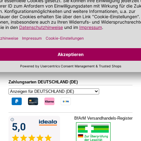
bei zu Unreinheiten neigender Haut
Gesichtskonturen
sand
 getönt
SOS Pflege
it SPF
Folgen Sie uns auf Social Media
Zahlungsarten DEUTSCHLAND (DE)
BfArM Versandhandels-Register