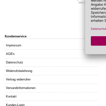
Lippenöl
Wechseljahre
Sonnenschutz 
*
inkl. MwSt. zzgl.
Ver
Lippenpeeling
Sonnenschutz
Tagescreme m
Kundenservice
Impressum
AGB's
Datenschutz
Widerrufsbelehrung
Vertrag widerrufen
Versandinformationen
Kontakt
Kunden-Login