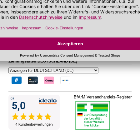
bei zu Unreinheiten neigender Haut
Gesichtskonturen
 getönt
SOS Pflege
it SPF
Folgen Sie uns auf Social Media
Zahlungsarten DEUTSCHLAND (DE)
BfArM Versandhandels-Register