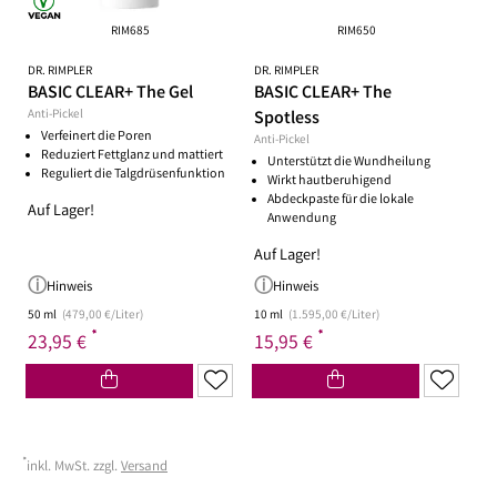
RIM685
RIM650
DR. RIMPLER
DR. RIMPLER
BASIC CLEAR+ The Gel
BASIC CLEAR+ The
Anti-Pickel
Spotless
Verfeinert die Poren
Anti-Pickel
Reduziert Fettglanz und mattiert
Unterstützt die Wundheilung
Reguliert die Talgdrüsenfunktion
Wirkt hautberuhigend
Abdeckpaste für die lokale
Auf Lager!
Anwendung
Auf Lager!
Hinweis
Hinweis
50 ml
(479,00 €/Liter)
10 ml
(1.595,00 €/Liter)
*
*
23,95 €
15,95 €
*
inkl. MwSt. zzgl.
Versand