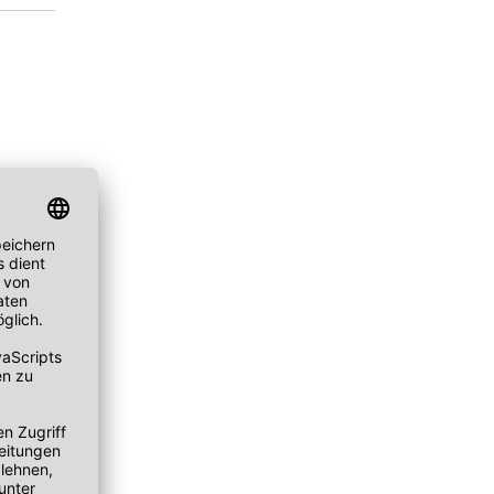
ske
chwämmchen
Peeling Fruchtsäure AHA/BHA
Puder
mpernbürste
Reinigungsbalsam
Rouge
geset
Reinigungscreme
um
Reinigungsfluid
ay
Reinigungsgel
gescreme
Reinigungsmilch
leté
Reinigungsöl
 Wechseljahre
Reinigungsschaum
ke
Reinigungssets
ge
Wascherde
ndliche Haut
e Haut
e