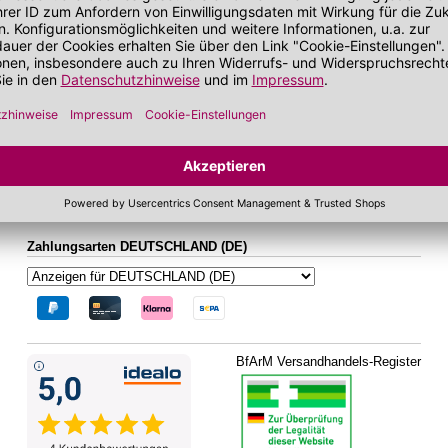
bei zu Unreinheiten neigender Haut
Gesichtskonturen
 getönt
SOS Pflege
it SPF
Folgen Sie uns auf Social Media
Zahlungsarten DEUTSCHLAND (DE)
BfArM Versandhandels-Register