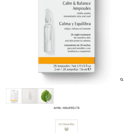
ArtNr.:
HAU490178