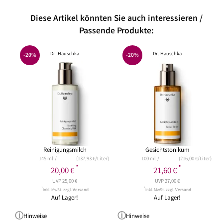
Diese Artikel könnten Sie auch interessieren /
Passende Produkte:
Dr. Hauschka
Dr. Hauschka
-20%
-20%
Reinigungsmilch
Gesichtstonikum
145 ml
(137,93 €/Liter)
100 ml
(216,00 €/Liter)
*
*
20,00 €
21,60 €
UVP 25,00 €
UVP 27,00 €
*
*
inkl. MwSt. zzgl.
Versand
inkl. MwSt. zzgl.
Versand
Auf Lager!
Auf Lager!
Hinweise
Hinweise