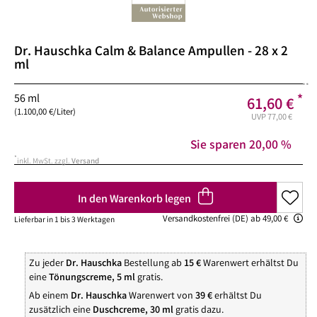
Dr. Hauschka
Calm & Balance Ampullen - 28 x 2
ml
**
56 ml
*
61,60 €
(1.100,00 €/Liter)
UVP 77,00 €
Sie sparen
20,00 %
*
inkl. MwSt. zzgl.
Versand
In den Warenkorb legen
Versandkostenfrei (DE) ab 49,00 €
Lieferbar in 1 bis 3 Werktagen
Zu jeder
Dr. Hauschka
Bestellung ab
15 €
Warenwert erhältst Du
eine
Tönungscreme, 5 ml
gratis.
Ab einem
Dr. Hauschka
Warenwert von
39 €
erhältst Du
zusätzlich eine
Duschcreme, 30 ml
gratis dazu.