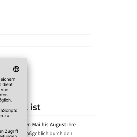
ionen
licht ist
in den Monaten
Mai bis August
ihre
ndern wird maßgeblich durch den