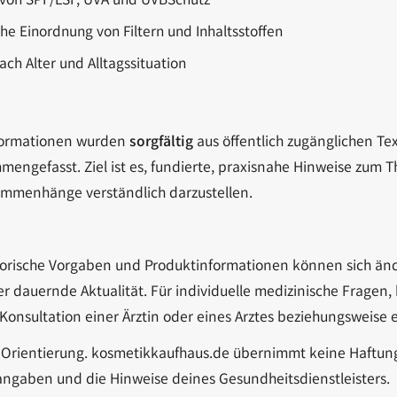
 von SPF/LSF, UVA und UVBSchutz
bei zu Unreinheiten neigender Haut
Gesichtskonturen
 getönt
SOS Pflege
he Einordnung von Filtern und Inhaltsstoffen
it SPF
ach Alter und Alltagssituation
nformationen wurden
sorgfältig
aus öffentlich zugänglichen Tex
mmengefasst. Ziel ist es, fundierte, praxisnahe Hinweise zum
sammenhänge verständlich darzustellen.
atorische Vorgaben und Produktinformationen können sich än
er dauernde Aktualität. Für individuelle medizinische Frag
Konsultation einer Ärztin oder eines Arztes beziehungsweise 
d Orientierung. kosmetikkaufhaus.de übernimmt keine Haftun
erangaben und die Hinweise deines Gesundheitsdienstleisters.