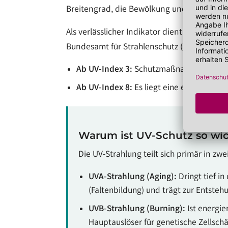
Breitengrad, die Bewölkung und die Höhenla
Als verlässlicher Indikator dient der intern
Bundesamt für Strahlenschutz (BfS) veröffen
Ab UV-Index 3:
Schutzmaßnahmen (Sonnens
Ab UV-Index 8:
Es liegt eine extreme Bela
Warum ist UV-Schutz so wi
Die UV-Strahlung teilt sich primär in zw
UVA-Strahlung (Aging):
Dringt tief in
(Faltenbildung) und trägt zur Entsteh
UVB-Strahlung (Burning):
Ist energie
Hauptauslöser für genetische Zellsch