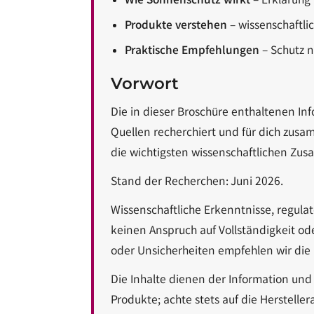
Wie Sonnenschutz wirkt
– Erklärung
Lippenöl
Wechseljahre
Sonnenschutz 
Lippenpeeling
Sonnenschutz
Produkte verstehen
– wissenschaftlic
Tagescreme m
Praktische Empfehlungen
– Schutz n
Vorwort
Die in dieser Broschüre enthaltenen I
Quellen recherchiert und für dich zusa
die wichtigsten wissenschaftlichen Zu
Stand der Recherchen: Juni 2026.
Wissenschaftliche Erkenntnisse, regul
keinen Anspruch auf Vollständigkeit od
oder Unsicherheiten empfehlen wir die 
Die Inhalte dienen der Information un
Produkte; achte stets auf die Herstell