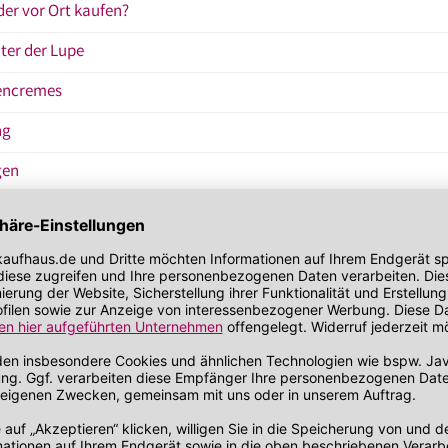
der vor Ort kaufen?
ter der Lupe
nencremes
ng
gen
siko durch UV Strahlungschützen musst – konkrete Alltagssituat
Tagescremes und Makeup?
ropa: Wann und warum Schutz Pf
n Nachbarländern erreicht die UV-Strahlung typischerweise 
ei keineswegs nur vom subjektiven Wärmegefühl abhängig, so