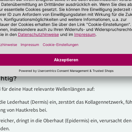
ge beeinflusst. Besonders intensiv ist die Strahlung in den
ationale
UV-Index (UVI)
, der täglich von Behörden wie dem D
tlicht wird:
chutzmittel, schattige Plätze) werden offiziell empfohlen.
stung vor; ein längerer Aufenthalt im Freien sollte zur Mittag
chtig?
ei für deine Haut relevante Wellenlängen auf:
 die Lederhaut (Dermis) ein, zerstört das Kollagennetzwerk, fü
ung von Hautkrebs bei.
reicher, dringt in die Oberhaut (Epidermis) ein, verursacht de
äden.