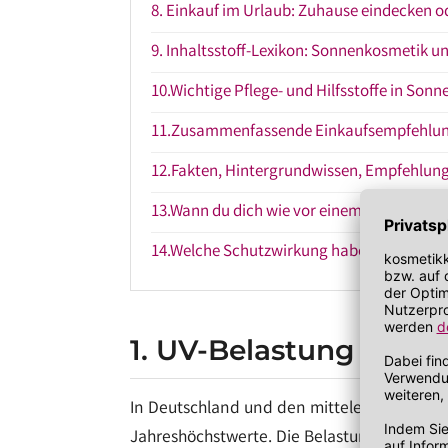
8. Einkauf im Urlaub: Zuhause eindecken o
9. Inhaltsstoff-Lexikon: Sonnenkosmetik un
10.Wichtige Pflege- und Hilfsstoffe in Son
11.Zusammenfassende Einkaufsempfehlu
12.Fakten, Hintergrundwissen, Empfehlun
13.Wann du dich wie vor einem Hautkrebsri
14.Welche Schutzwirkung haben getönte 
1. UV-Belastung in Eu
In Deutschland und den mitteleuropäische
Jahreshöchstwerte. Die Belastung ist dab