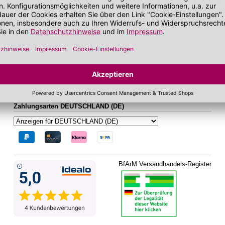
bei zu Unreinheiten neigender Haut
Gesichtskonturen
 getönt
SOS Pflege
it SPF
Folgen Sie uns auf Social Media
Zahlungsarten DEUTSCHLAND (DE)
BfArM Versandhandels-Register