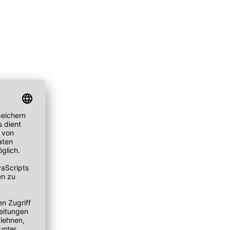
ske
chwämmchen
Peeling Fruchtsäure AHA/BHA
Puder
mpernbürste
Reinigungsbalsam
Rouge
geset
Reinigungscreme
um
Reinigungsfluid
ay
Reinigungsgel
gescreme
Reinigungsmilch
leté
Reinigungsöl
 Wechseljahre
Reinigungsschaum
ke
Reinigungssets
ge
Wascherde
ndliche Haut
e Haut
e