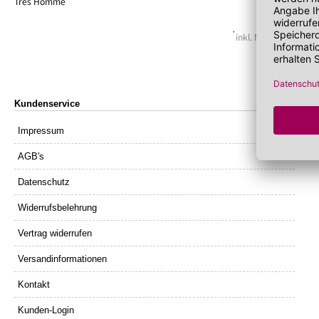
Lippenöl
Wechseljahre
Sonnenschutz 
Tres Homme
Lippenpeeling
Sonnenschutz
Tagescreme m
*
inkl. MwSt. zzgl.
Ver
Kundenservice
Impressum
AGB's
Datenschutz
Widerrufsbelehrung
Vertrag widerrufen
Versandinformationen
Kontakt
Kunden-Login