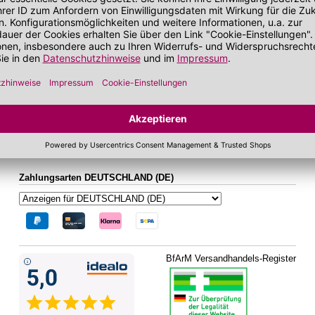
bei zu Unreinheiten neigender Haut
Gesichtskonturen
 getönt
SOS Pflege
it SPF
sand
Folgen Sie uns auf Social Media
Zahlungsarten DEUTSCHLAND (DE)
BfArM Versandhandels-Register