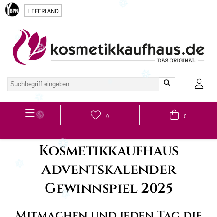
LIEFERLAND
Hauptmenü
0
0
Kosmetikkaufhaus
Adventskalender
Gewinnspiel 2025
Mitmachen und jeden Tag die