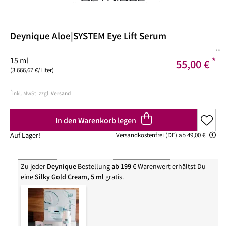
Deynique
Aloe|SYSTEM Eye Lift Serum
**
15 ml
*
55,00 €
(3.666,67 €/Liter)
*
inkl. MwSt. zzgl.
Versand
In den Warenkorb legen
Auf Lager!
Versandkostenfrei (DE) ab 49,00 €
Zu jeder
Deynique
Bestellung
ab 199 €
Warenwert erhältst Du
eine
Silky Gold Cream, 5 ml
gratis.