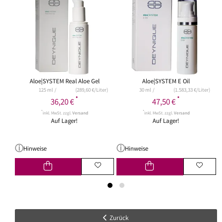
Aloe|SYSTEM Real Aloe Gel
Aloe|SYSTEM E Oil
125 ml
(289,60 €/Liter)
30 ml
(1.583,33 €/Liter)
*
*
36,20 €
47,50 €
*
*
inkl. MwSt. zzgl.
Versand
inkl. MwSt. zzgl.
Versand
Auf Lager!
Auf Lager!
Hinweise
Hinweise
Zurück