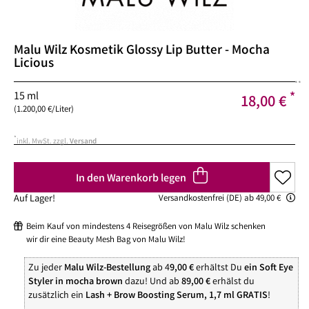
Malu Wilz Kosmetik
Glossy Lip Butter - Mocha
Licious
**
15 ml
*
18,00 €
(1.200,00 €/Liter)
*
inkl. MwSt. zzgl.
Versand
In den Warenkorb legen
Auf Lager!
Versandkostenfrei (DE) ab 49,00 €
Beim Kauf von mindestens 4 Reisegrößen von Malu Wilz schenken
wir dir eine Beauty Mesh Bag von Malu Wilz!
Zu jeder
Malu Wilz-Bestellung
ab 4
9,00 €
erhältst Du
ein Soft Eye
Styler in mocha brown
dazu! Und ab
89,00 €
erhälst du
zusätzlich ein
Lash + Brow Boosting Serum, 1,7 ml GRATIS
!