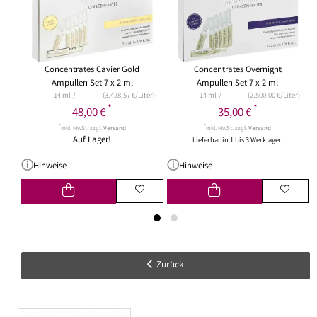
Concentrates Cavier Gold
Concentrates Overnight
Ampullen Set 7 x 2 ml
Ampullen Set 7 x 2 ml
14 ml
(3.428,57 €/Liter)
14 ml
(2.500,00 €/Liter)
*
*
48,00 €
35,00 €
*
*
inkl. MwSt. zzgl.
Versand
inkl. MwSt. zzgl.
Versand
Auf Lager!
Lieferbar in 1 bis 3 Werktagen
Hinweise
Hinweise
Zurück