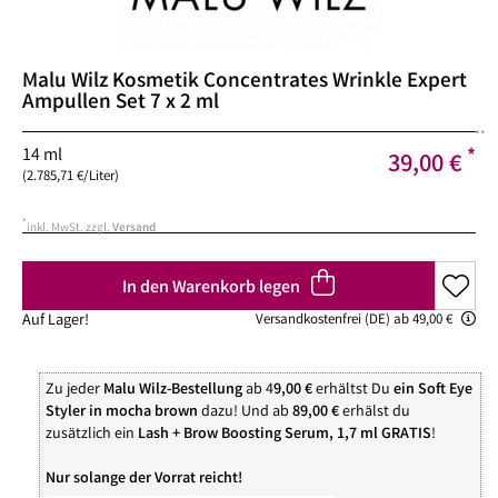
Malu Wilz Kosmetik
Concentrates Wrinkle Expert
Ampullen Set 7 x 2 ml
**
14 ml
*
39,00 €
(2.785,71 €/Liter)
*
inkl. MwSt. zzgl.
Versand
In den Warenkorb legen
Auf Lager!
Versandkostenfrei (DE) ab 49,00 €
Zu jeder
Malu Wilz-Bestellung
ab 4
9,00 €
erhältst Du
ein Soft Eye
Styler in mocha brown
dazu! Und ab
89,00 €
erhälst du
zusätzlich ein
Lash + Brow Boosting Serum, 1,7 ml GRATIS
!
Nur solange der Vorrat reicht!