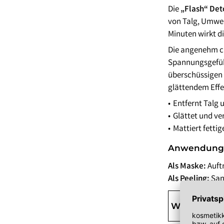
Lippenöl
Wechseljahre
Sonnenschutz 
Die
„Flash“ De
Lippenpeeling
Sonnenschutz
von Talg, Umwel
Tagescreme m
Minuten wirkt di
Die angenehm cr
Spannungsgefühl
überschüssigen T
glättendem Effe
Entfernt Talg 
Glättet und ve
Mattiert fetti
Anwendung
Als Maske:
Auft
Als Peeling:
San
Wirkstoffe