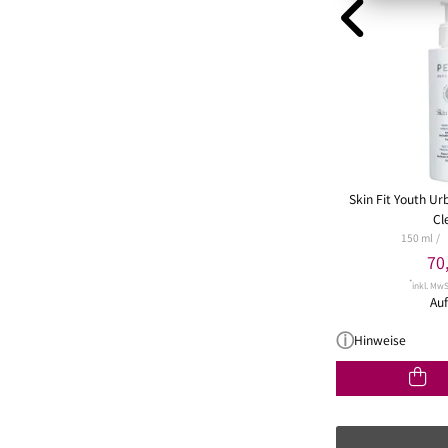
Skin Fit Youth Ur
Cl
150 ml
70
*
inkl. MwS
Auf
Hinweise