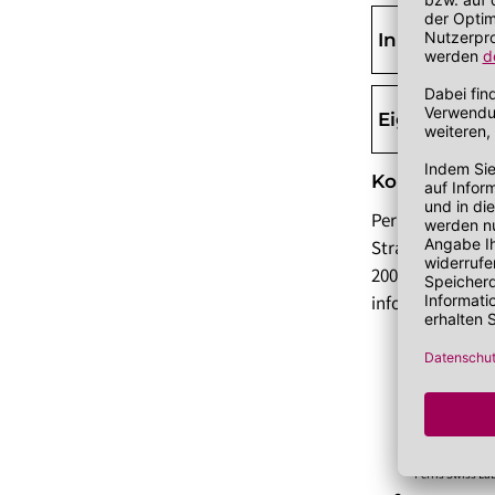
Inhaltsstoff
Eigenschaf
Kontaktdate
Perris Group
Strada Malaspi
20090 San Felice
info@alyssaash
Perris Swiss La