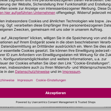
e
ten
n
na 12
 di Segrate
ley.com
Diese Artikel könnten Sie auch interessi
boratory Skin Fitness
Perris Swiss Laboratory Skin Fitness
Perris