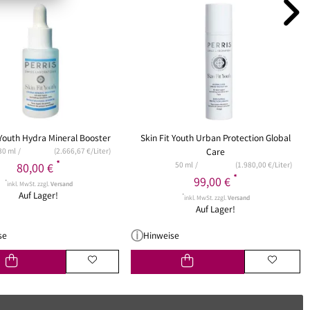
 Youth Hydra Mineral Booster
Skin Fit Youth Urban Protection Global
30 ml
(2.666,67 €/Liter)
Care
*
50 ml
(1.980,00 €/Liter)
80,00 €
*
99,00 €
*
inkl. MwSt. zzgl.
Versand
Auf Lager!
*
inkl. MwSt. zzgl.
Versand
Auf Lager!
se
Hinweise