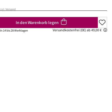
ske
chwämmchen
Peeling Fruchtsäure AHA/BHA
Puder
zzgl.
Versand
mpernbürste
Reinigungsbalsam
Rouge
geset
Reinigungscreme
um
Reinigungsfluid
In den Warenkorb legen
ay
Reinigungsgel
Versandkostenfrei (DE) ab 49,00 €
 in 14 bis 28 Werktagen
gescreme
Reinigungsmilch
leté
Reinigungsöl
 Wechseljahre
Reinigungsschaum
ke
Reinigungssets
ge
Wascherde
ndliche Haut
e Haut
e