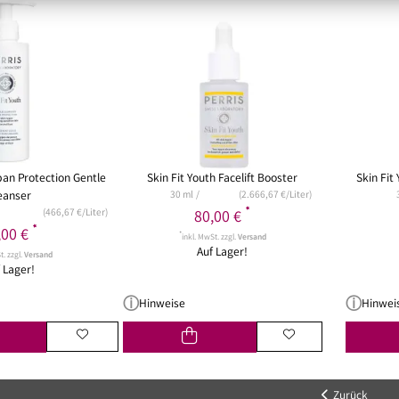
ban Protection Gentle
Skin Fit Youth Facelift Booster
Skin Fit
eanser
30 ml
(2.666,67 €/Liter)
*
(466,67 €/Liter)
80,00 €
*
,00 €
*
inkl. MwSt. zzgl.
Versand
Auf Lager!
t. zzgl.
Versand
 Lager!
Hinweise
Hinwei
Zurück