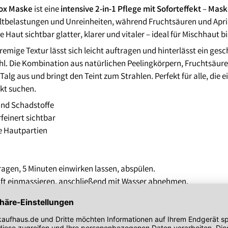
bei zu Unreinheiten neigender Haut
Gesichtskonturen
tox Maske
ist eine
intensive 2-in-1 Pflege mit Soforteffekt
–
Mask
 getönt
SOS Pflege
tbelastungen und Unreinheiten, während Fruchtsäuren und Apriko
it SPF
e Haut sichtbar glatter, klarer und vitaler – ideal für Mischhaut 
emige Textur lässt sich leicht auftragen und hinterlässt ein ges
. Die Kombination aus natürlichen Peelingkörpern, Fruchtsäuren 
alg aus und bringt den Teint zum Strahlen. Perfekt für alle, die e
kt suchen.
und Schadstoffe
rfeinert sichtbar
ge Hautpartien
ragen, 5 Minuten einwirken lassen, abspülen.
ft einmassieren, anschließend mit Wasser abnehmen.