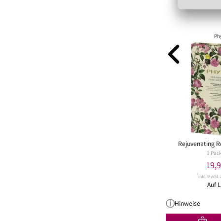
Phy
Rejuvenating R
1 Pac
19,
*
inkl. MwSt. 
Auf L
Hinweise