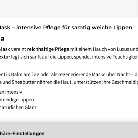
bei zu Unreinheiten neigender Haut
Gesichtskonturen
 getönt
SOS Pflege
it SPF
ask – intensive Pflege für samtig weiche Lippen
ng
 Mask
vereint
reichhaltige Pflege
mit einem Hauch von Luxus und s
extur
legt sich sanft auf die Lippen, spendet intensive Feuchtigk
r Lip Balm am Tag oder als regenerierende Maske über Nacht – die
le und Sheabutter nähren die Haut, unterstützen ihre Geschmeidig
en intensiv
chmeidige Lippen
 natürlichen Glanz
edarf den Lip Balm auf die Lippen auf und massieren Sie das Prod