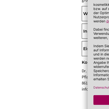
großzügig auftr
Wirkstoffe
Inhaltsstoff
Eigenschaf
Kontaktdate
Dr. Grandel Gm
Pfladergasse 7-
86150 Augsburg
info@grandel.d