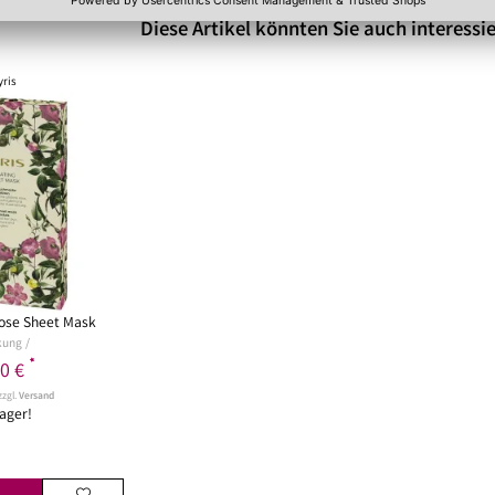
Diese Artikel könnten Sie auch interessi
ris
ose Sheet Mask
kung
*
90 €
zzgl.
Versand
ager!