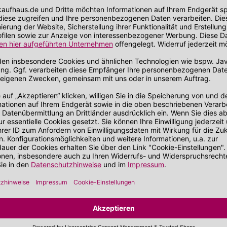
agen und über Nacht einwirken lassen.
e
ten
n
bH
13
e