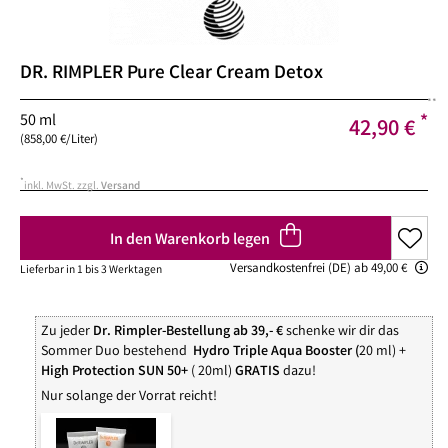
DR. RIMPLER
Pure Clear Cream Detox
**
50 ml
*
42,90 €
(858,00 €/Liter)
*
inkl. MwSt. zzgl.
Versand
In den Warenkorb legen
Versandkostenfrei (DE) ab 49,00 €
Lieferbar in 1 bis 3 Werktagen
Zu jeder
Dr. Rimpler-Bestellung ab 39,- €
schenke wir dir das
Sommer Duo bestehend
Hydro Triple Aqua Booster (
20 ml) +
High Protection SUN 50+
( 20ml)
GRATIS
dazu!
Nur solange der Vorrat reicht!