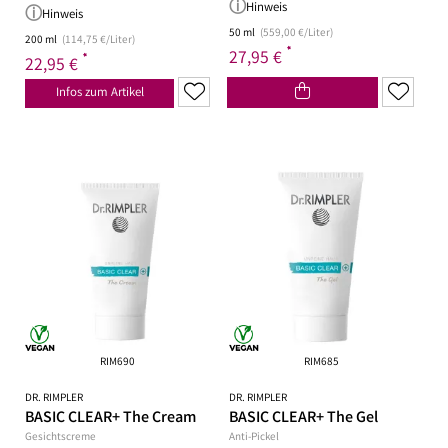
Hinweis
Hinweis
50 ml
(559,00 €/Liter)
200 ml
(114,75 €/Liter)
*
27,95 €
*
22,95 €
Infos zum Artikel
RIM690
RIM685
DR. RIMPLER
DR. RIMPLER
BASIC CLEAR+ The Cream
BASIC CLEAR+ The Gel
Gesichtscreme
Anti-Pickel