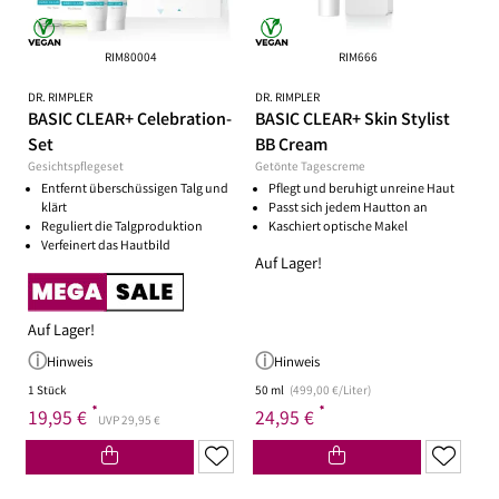
RIM80004
RIM666
DR. RIMPLER
DR. RIMPLER
BASIC CLEAR+ Celebration-
BASIC CLEAR+ Skin Stylist
Set
BB Cream
Gesichtspflegeset
Getönte Tagescreme
Entfernt überschüssigen Talg und
Pflegt und beruhigt unreine Haut
klärt
Passt sich jedem Hautton an
Reguliert die Talgproduktion
Kaschiert optische Makel
Verfeinert das Hautbild
Auf Lager!
Auf Lager!
Hinweis
Hinweis
1 Stück
50 ml
(499,00 €/Liter)
*
*
19,95 €
24,95 €
UVP 29,95 €