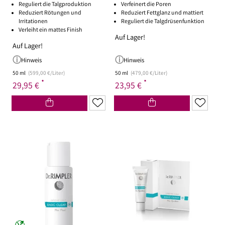
Reguliert die Talgproduktion
Verfeinert die Poren
Reduziert Rötungen und
Reduziert Fettglanz und mattiert
Irritationen
Reguliert die Talgdrüsenfunktion
Verleiht ein mattes Finish
Auf Lager!
Auf Lager!
Hinweis
Hinweis
50 ml
(599,00 €/Liter)
50 ml
(479,00 €/Liter)
*
*
29,95 €
23,95 €