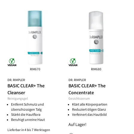
RIM670
RIM680
DR. RIMPLER
DR. RIMPLER
BASIC CLEAR+ The
BASIC CLEAR+ The
Cleanser
Concentrate
Reinigungsgel
Gesichtsserum
Entfernt Schmutz und
Klärt alle Körperpartien
überschüssigen Talg
Reduziert öligen Glanz
Stärkt die Hautflora
Verfeinert das Hautbild
Beruhigt unreine Haut
Auf Lager!
Lieferbar in 4 bis 7 Werktagen