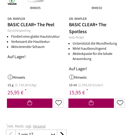
RIM695
RIM650
DR. RIMPLER
DR. RIMPLER
BASIC CLEAR+ The Peel
BASIC CLEAR+ The
Gesichtspeeling
Spotless
Fördert eine glatte Hautstruktur
Anti-Pickel
Verbessert die Hauttextur
Unterstützt die Wundheilung
Aktivierender Schaum
Wirkt hautberuhigend
Abdeckpaste für die lokale
Auf Lager!
Anwendung
Auf Lager!
Hinweis
Hinweis
15 g
(1.730,00 €/kg)
10 ml
(1.595,00 €/Liter)
*
*
25,95 €
15,95 €
*
inkl. MwSt. zzgl.
Versand